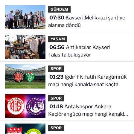
GÜNDEM
07:30
Kayseri Melikgazi şantiye
alanına döndü
YAŞAM
06:56
Antikacılar Kayseri
Talas'ta buluşuyor
SPOR
01:23
Iğdır FK Fatih Karagümrük
maçı hangi kanalda saat kaçta
SPOR
01:18
Antalyaspor Ankara
Keçiörengücü maçı hangi kanalda
saat kaçta
SPOR