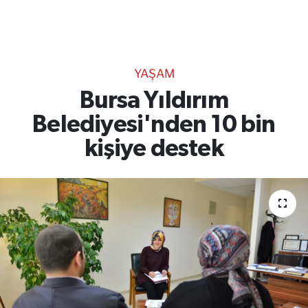
TEKNOLOJİ
CANLI DİNLE
YAŞAM
RESMİ İLANLAR
Bursa Yıldırım
Belediyesi'nden 10 bin
Gencsesfm Canlı Dinle
kişiye destek