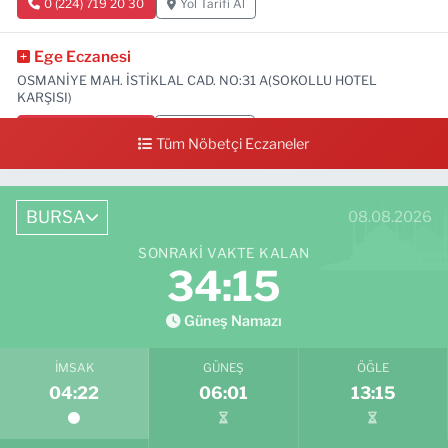
0 (224) 719 20 30
Yol Tarifi Al
Ege Eczanesi
OSMANİYE MAH. İSTİKLAL CAD. NO:31 A(SOKOLLU HOTEL
KARŞISI)
0 (224) 712 33 73
Yol Tarifi Al
Tüm Nöbetçi Eczaneler
BURSA
08.08.2026
SONRAKI VAKTE KALAN
34:14
Güneş Namazı
İMSAK
GÜNEŞ
ÖĞLE
04:22
06:01
13:15