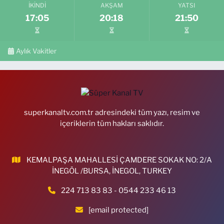
İKINDI
AKŞAM
YATSI
17:05
20:18
21:50
Aylık Vakitler
superkanaltv.com.tr adresindeki tüm yazı, resim ve
içeriklerin tüm hakları saklıdır.
KEMALPAŞA MAHALLESİ ÇAMDERE SOKAK NO: 2/A
İNEGÖL /BURSA, İNEGOL, TURKEY
224 713 83 83 - 0544 233 46 13
[email protected]