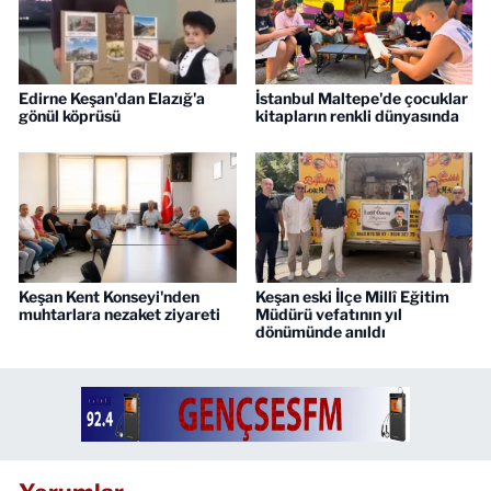
Edirne Keşan'dan Elazığ'a
İstanbul Maltepe'de çocuklar
gönül köprüsü
kitapların renkli dünyasında
Keşan Kent Konseyi'nden
Keşan eski İlçe Millî Eğitim
muhtarlara nezaket ziyareti
Müdürü vefatının yıl
dönümünde anıldı