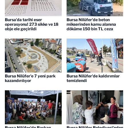
Bursa'da tarihi eser
Bursa Nilüfer'de beton
operasyonu! 273 sikke ve 18
mikserinden kamu alanına
obje ele geçirildi
döküme 150 bin TL ceza
Bursa Nilüfer'e 7 yeni park
Bursa Nilüfer'de kaldırımlar
kazandırılıyor
temizlendi
Bursa Nilüfer'de Başkan
Bursa Nilüfer Belediyesi’nden