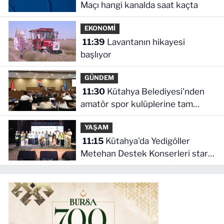
Maçı hangi kanalda saat kaçta
EKONOMİ
11:39
Lavantanın hikayesi
başlıyor
GÜNDEM
11:30
Kütahya Belediyesi'nden
amatör spor kulüplerine tam
destek
YAŞAM
11:15
Kütahya'da Yedigöller
Metehan Destek Konserleri start
aldı