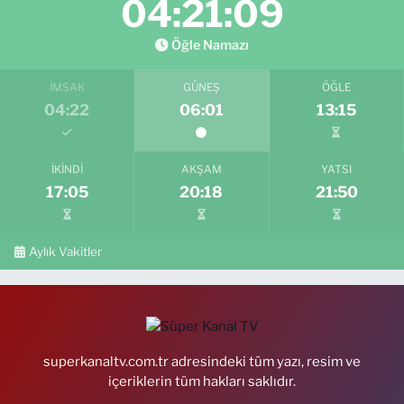
04:21:08
Öğle Namazı
İMSAK
GÜNEŞ
ÖĞLE
04:22
06:01
13:15
İKINDI
AKŞAM
YATSI
17:05
20:18
21:50
Aylık Vakitler
superkanaltv.com.tr adresindeki tüm yazı, resim ve
içeriklerin tüm hakları saklıdır.