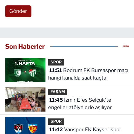
Gönder
Son Haberler
SPOR
11:51
Bodrum FK Bursaspor maçı
hangi kanalda saat kaçta
YAŞAM
11:45
İzmir Efes Selçuk'te
engeller atölyelerle aşılıyor
SPOR
11:42
Vanspor FK Kayserispor