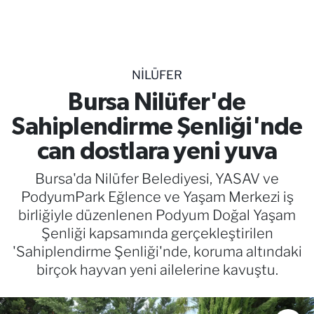
TEKNOLOJİ
CANLI DİNLE
NILÜFER
RESMİ İLANLAR
Bursa Nilüfer'de
Sahiplendirme Şenliği'nde
Gencsesfm Canlı Dinle
can dostlara yeni yuva
Bursa'da Nilüfer Belediyesi, YASAV ve
PodyumPark Eğlence ve Yaşam Merkezi iş
birliğiyle düzenlenen Podyum Doğal Yaşam
Şenliği kapsamında gerçekleştirilen
'Sahiplendirme Şenliği'nde, koruma altındaki
birçok hayvan yeni ailelerine kavuştu.