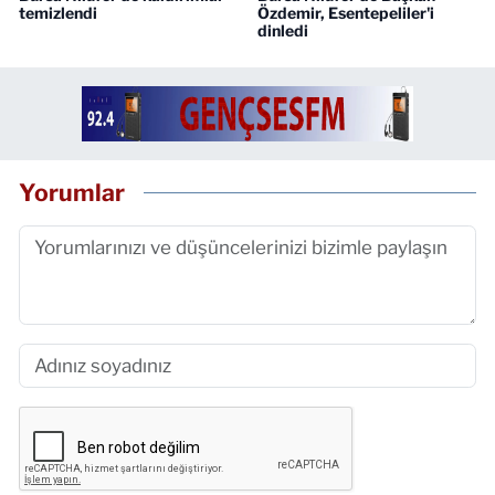
temizlendi
Özdemir, Esentepeliler'i
dinledi
Yorumlar