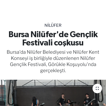
TEKNOLOJİ
CANLI DİNLE
NILÜFER
RESMİ İLANLAR
Bursa Nilüfer'de Gençlik
Festivali coşkusu
Gencsesfm Canlı Dinle
Bursa'da Nilüfer Belediyesi ve Nilüfer Kent
Konseyi iş birliğiyle düzenlenen Nilüfer
Gençlik Festivali, Görükle Koşuyolu'nda
gerçekleşti.