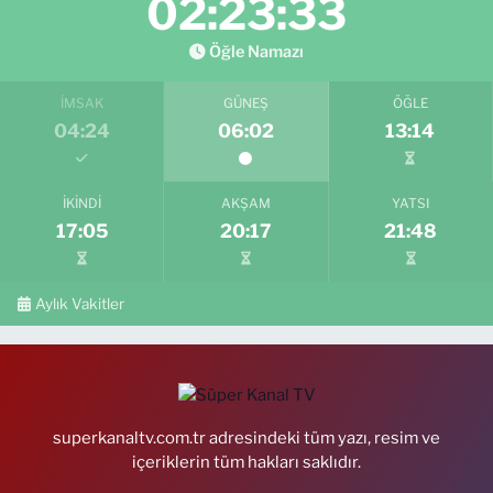
02:23:32
Öğle Namazı
İMSAK
GÜNEŞ
ÖĞLE
04:24
06:02
13:14
İKINDI
AKŞAM
YATSI
17:05
20:17
21:48
Aylık Vakitler
superkanaltv.com.tr adresindeki tüm yazı, resim ve
içeriklerin tüm hakları saklıdır.