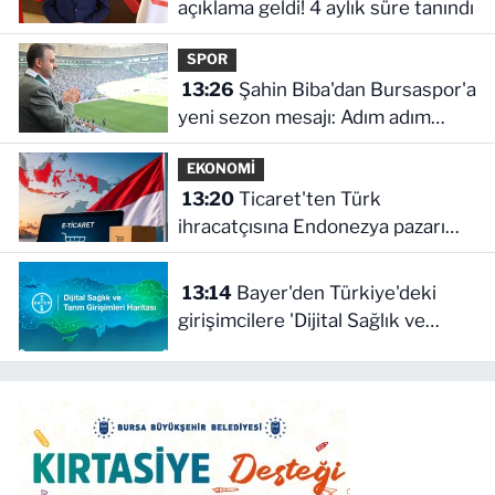
açıklama geldi! 4 aylık süre tanındı
SPOR
13:26
Şahin Biba'dan Bursaspor'a
yeni sezon mesajı: Adım adım
şampiyonluğa
EKONOMİ
13:20
Ticaret'ten Türk
ihracatçısına Endonezya pazarı
rehberi
13:14
Bayer'den Türkiye'deki
girişimcilere 'Dijital Sağlık ve
Tarım Girişimleri Haritası' çağrısı