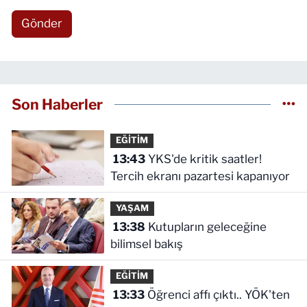
Gönder
Son Haberler
EĞİTİM
13:43
YKS'de kritik saatler!
Tercih ekranı pazartesi kapanıyor
YAŞAM
13:38
Kutupların geleceğine
bilimsel bakış
EĞİTİM
13:33
Öğrenci affı çıktı.. YÖK'ten