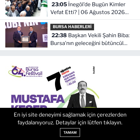
23:05
İnegöl'de Bugün Kimler
Vefat Etti? | 06 Ağustos 2026
Perşembe
BURSA HABERLERİ
22:38
Başkan Vekili Şahin Biba:
Bursa'nın geleceğini bütüncül
anlayışla planlıyoruz
En iyi site deneyimi sağlamak için çerezlerden
faydalanıyoruz. Detaylar için lütfen tıklayın.
TAMAM