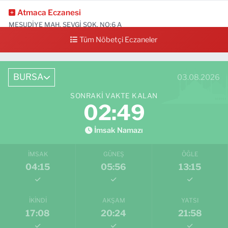
Atmaca Eczanesi
MESUDİYE MAH. SEVGİ SOK. NO:6 A
Tüm Nöbetçi Eczaneler
0 (224) 711 04 24
Yol Tarifi Al
BURSA
03.08.2026
SONRAKI VAKTE KALAN
02:47
İmsak Namazı
İMSAK
GÜNEŞ
ÖĞLE
04:15
05:56
13:15
İKINDI
AKŞAM
YATSI
17:08
20:24
21:58