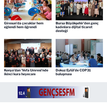
Giresun'da çocuklar hem
Bursa Büyükşehir'den genç
eğlendi hem öğrendi
kadınlara dijital ticaret
desteği
Konya'dan 'Vefa Umresi'nde
Dokuz Eylül'de COP31
ikinci kura heyecanı
buluşması