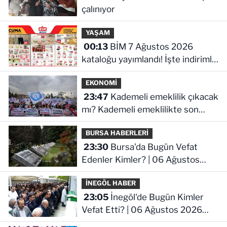
çalınıyor
YAŞAM
00:13
BİM 7 Ağustos 2026
kataloğu yayımlandı! İşte indirimli
ürünler ve fiyatları
EKONOMİ
23:47
Kademeli emeklilik çıkacak
mı? Kademeli emeklilikte son
durum ne!
BURSA HABERLERİ
23:30
Bursa’da Bugün Vefat
Edenler Kimler? | 06 Ağustos
2026 Perşembe
İNEGÖL HABER
23:05
İnegöl'de Bugün Kimler
Vefat Etti? | 06 Ağustos 2026
Perşembe