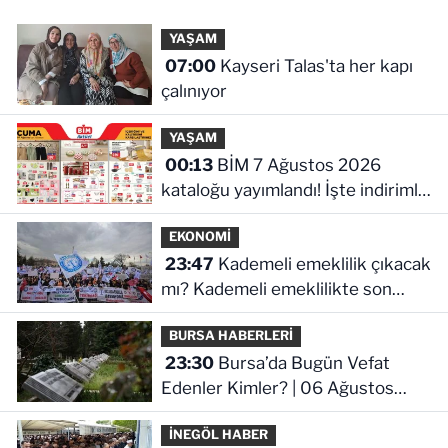
YAŞAM
07:00
Kayseri Talas'ta her kapı
çalınıyor
YAŞAM
00:13
BİM 7 Ağustos 2026
kataloğu yayımlandı! İşte indirimli
ürünler ve fiyatları
EKONOMİ
23:47
Kademeli emeklilik çıkacak
mı? Kademeli emeklilikte son
durum ne!
BURSA HABERLERİ
23:30
Bursa’da Bugün Vefat
Edenler Kimler? | 06 Ağustos
2026 Perşembe
İNEGÖL HABER