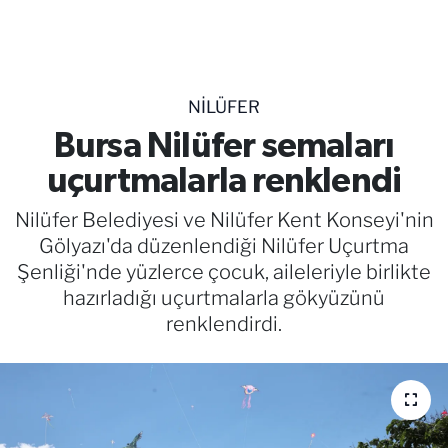
TEKNOLOJİ
CANLI DİNLE
NILÜFER
RESMİ İLANLAR
Bursa Nilüfer semaları
uçurtmalarla renklendi
Gencsesfm Canlı Dinle
Nilüfer Belediyesi ve Nilüfer Kent Konseyi'nin
Gölyazı'da düzenlendiği Nilüfer Uçurtma
Şenliği'nde yüzlerce çocuk, aileleriyle birlikte
hazırladığı uçurtmalarla gökyüzünü
renklendirdi.