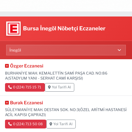
Bursa İnegöl Nöbetçi Eczaneler
Özger Eczanesi
BURHANİYE MAH. KEMALETTİN SAMİ PAŞA CAD. NO:86
A(STADYUM YANI - SERHAT CAMİ KARŞISI)
0 (224) 715 15 71
Yol Tarifi Al
Burak Eczanesi
SÜLEYMANİYE MAH. DESTAN SOK. NO:3(ÖZEL ARİTMİ HASTANESİ
ACİL KAPISI ÇAPRAZI)
0 (224) 713 50 08
Yol Tarifi Al