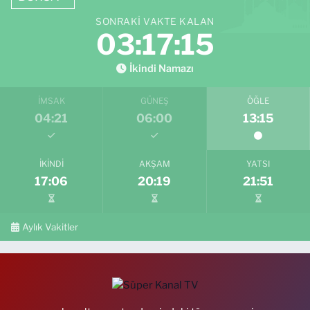
SONRAKI VAKTE KALAN
03:17:14
İkindi Namazı
İMSAK
GÜNEŞ
ÖĞLE
04:21
06:00
13:15
İKINDI
AKŞAM
YATSI
17:06
20:19
21:51
Aylık Vakitler