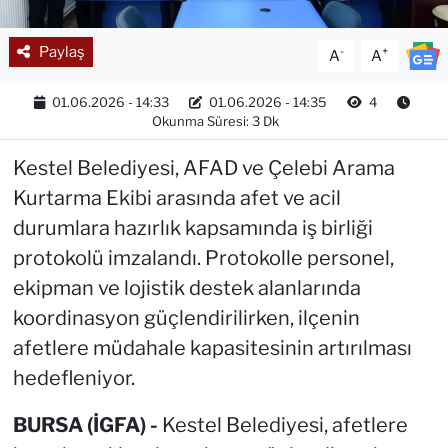
Paylaş
-
+
A
A
01.06.2026 - 14:33
01.06.2026 - 14:35
4
Okunma Süresi: 3 Dk
Kestel Belediyesi, AFAD ve Çelebi Arama
Kurtarma Ekibi arasında afet ve acil
durumlara hazırlık kapsamında iş birliği
protokolü imzalandı. Protokolle personel,
ekipman ve lojistik destek alanlarında
koordinasyon güçlendirilirken, ilçenin
afetlere müdahale kapasitesinin artırılması
hedefleniyor.
BURSA (İGFA) -
Kestel Belediyesi, afetlere