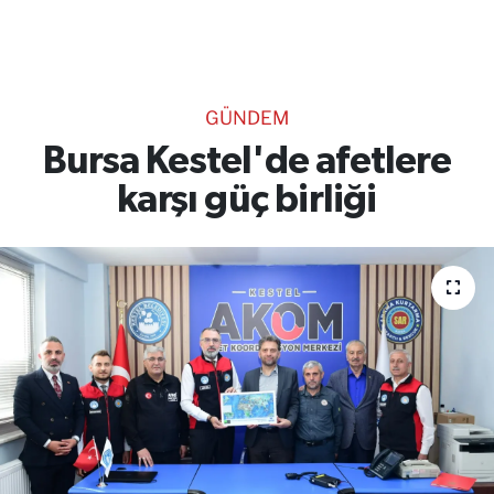
TEKNOLOJİ
CANLI DİNLE
GÜNDEM
RESMİ İLANLAR
Bursa Kestel'de afetlere
karşı güç birliği
Gencsesfm Canlı Dinle