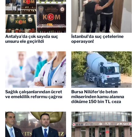
Antalya'da çok sayıda suç
İstanbul'da suç çetelerine
unsuru ele geçirildi
operasyon!
Sağlık çalışanlarından ücret
Bursa Nilüfer'de beton
ve emeklilik reformu çağrısı
mikserinden kamu alanına
döküme 150 bin TL ceza