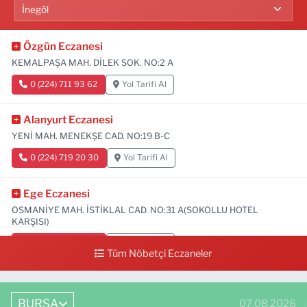
Özgün Eczanesi
KEMALPAŞA MAH. DİLEK SOK. NO:2 A
0 (224) 711 93 62
Yol Tarifi Al
Alanyurt Eczanesi
YENİ MAH. MENEKŞE CAD. NO:19 B-C
0 (224) 719 20 30
Yol Tarifi Al
Ege Eczanesi
OSMANİYE MAH. İSTİKLAL CAD. NO:31 A(SOKOLLU HOTEL
KARŞISI)
0 (224) 712 33 73
Yol Tarifi Al
Tüm Nöbetçi Eczaneler
BURSA
07.08.2026