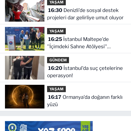
YAŞAM
16:30
Denizli'de sosyal destek
projeleri dar gelirliye umut oluyor
YAŞAM
16:25
İstanbul Maltepe'de
''İçimdeki Sahne Atölyesi''
katılımcıları belgelerini aldı
GÜNDEM
16:20
İstanbul'da suç çetelerine
operasyon!
YAŞAM
16:17
Ormanya'da doğanın farklı
yüzü