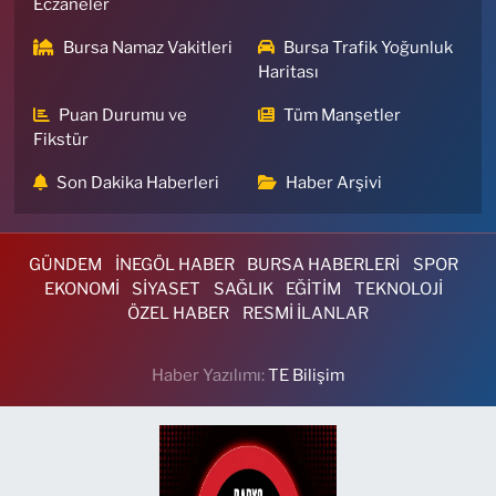
Eczaneler
Bursa Namaz Vakitleri
Bursa Trafik Yoğunluk
Haritası
Puan Durumu ve
Tüm Manşetler
Fikstür
Son Dakika Haberleri
Haber Arşivi
GÜNDEM
İNEGÖL HABER
BURSA HABERLERİ
SPOR
EKONOMİ
SİYASET
SAĞLIK
EĞİTİM
TEKNOLOJİ
ÖZEL HABER
RESMİ İLANLAR
Haber Yazılımı:
TE Bilişim