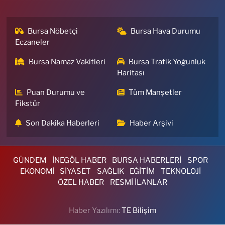
Bursa Nöbetçi
Bursa Hava Durumu
Eczaneler
Bursa Namaz Vakitleri
Bursa Trafik Yoğunluk
Haritası
Puan Durumu ve
Tüm Manşetler
Fikstür
Son Dakika Haberleri
Haber Arşivi
GÜNDEM
İNEGÖL HABER
BURSA HABERLERİ
SPOR
EKONOMİ
SİYASET
SAĞLIK
EĞİTİM
TEKNOLOJİ
ÖZEL HABER
RESMİ İLANLAR
Haber Yazılımı:
TE Bilişim