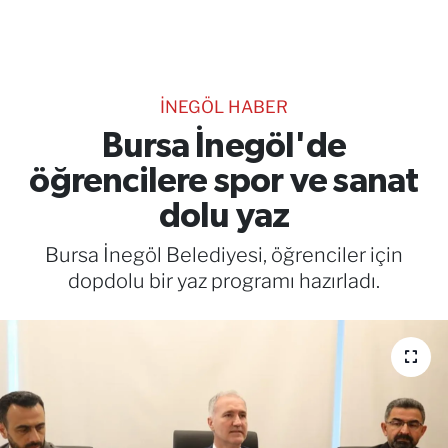
TEKNOLOJİ
CANLI DİNLE
İNEGÖL HABER
RESMİ İLANLAR
Bursa İnegöl'de
öğrencilere spor ve sanat
Gencsesfm Canlı Dinle
dolu yaz
Bursa İnegöl Belediyesi, öğrenciler için
dopdolu bir yaz programı hazırladı.