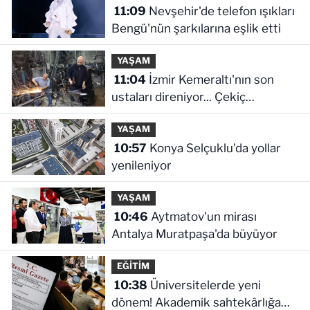
11:09
Nevşehir'de telefon ışıkları
Bengü'nün şarkılarına eşlik etti
YAŞAM
11:04
İzmir Kemeraltı'nın son
ustaları direniyor... Çekiç
sesleriyle yaşayan miras
YAŞAM
10:57
Konya Selçuklu'da yollar
yenileniyor
YAŞAM
10:46
Aytmatov'un mirası
Antalya Muratpaşa'da büyüyor
EĞİTİM
10:38
Üniversitelerde yeni
dönem! Akademik sahtekârlığa