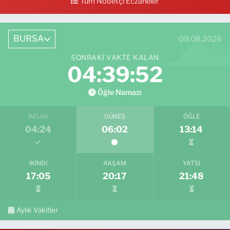
Tüm Nöbetçi Eczaneler
BURSA
09.08.2026
SONRAKI VAKTE KALAN
04:39:51
Öğle Namazı
İMSAK
GÜNEŞ
ÖĞLE
04:24
06:02
13:14
İKINDI
AKŞAM
YATSI
17:05
20:17
21:48
Aylık Vakitler