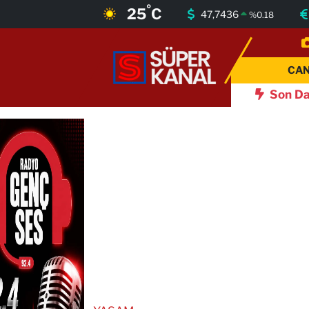
°
25
C
47,7436
%
0.18
CANLI YAYIN
Bursa Nöbetçi Eczaneler
CAN
GÜNDEM
Bursa Hava Durumu
Son Da
dar'a övgü
01:17
Çocuk adalet sisteminde yeni dönem
İNEGÖL HABER
Bursa Namaz Vakitleri
BURSA HABERLERİ
Bursa Trafik Yoğunluk Haritası
EĞİTİM
TFF 2.Lig Beyaz Grup Puan Durumu ve Fikstür
EKONOMİ
Tüm Manşetler
SİYASET
Son Dakika Haberleri
SPOR
Haber Arşivi