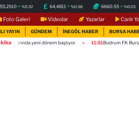
55,2510
64,4811
6660.55
%
0.32
%
0.38
%
0.03
Foto Galeri
Videolar
Yazarlar
Canlı Y
LI YAYIN
GÜNDEM
İNEGÖL HABER
BURSA HAB
kika
yeni dönem başlıyor
11:51
Bodrum FK Bursaspor maçı hangi