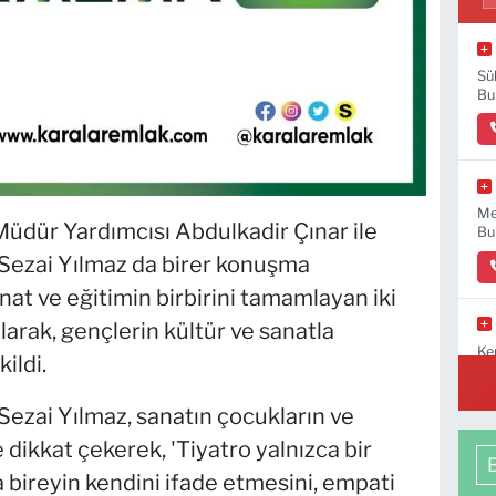
Sü
Bu
Me
Müdür Yardımcısı Abdulkadir Çınar ile
Bu
Sezai Yılmaz da birer konuşma
at ve eğitimin birbirini tamamlayan iki
arak, gençlerin kültür ve sanatla
Ke
ildi.
No
ezai Yılmaz, sanatın çocukların ve
dikkat çekerek, 'Tiyatro yalnızca bir
 bireyin kendini ifade etmesini, empati