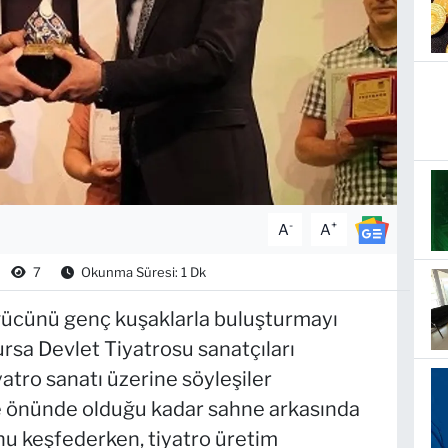
-
+
A
A
7
Okunma Süresi: 1 Dk
gücünü genç kuşaklarla buluşturmayı
sa Devlet Tiyatrosu sanatçıları
yatro sanatı üzerine söyleşiler
ne önünde olduğu kadar sahne arkasında
u keşfederken, tiyatro üretim