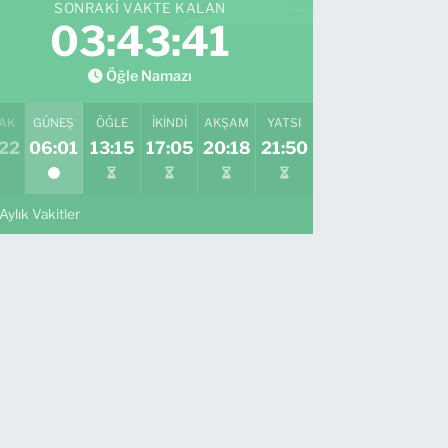
SONRAKI VAKTE KALAN
03:43:40
Öğle Namazı
AK
GÜNEŞ
ÖĞLE
İKINDI
AKŞAM
YATSI
:22
06:01
13:15
17:05
20:18
21:50
Aylık Vakitler