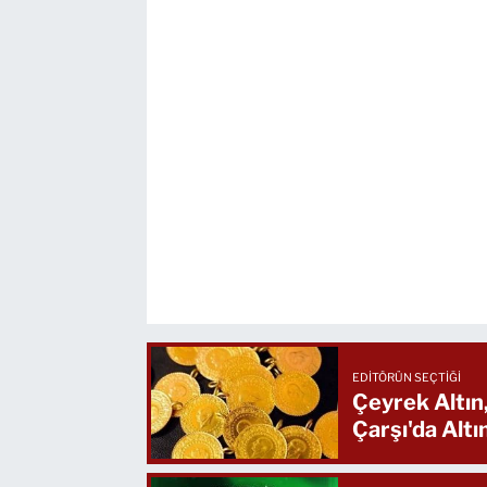
EDITÖRÜN SEÇTIĞI
Çeyrek Altın
Çarşı'da Alt