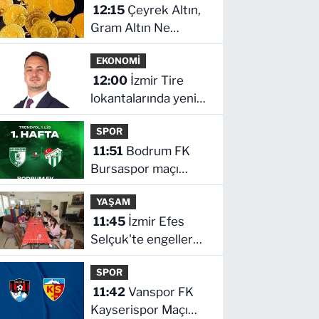
12:15
Çeyrek Altın,
Gram Altın Ne
Kadar? İnegöl Kapalı
EKONOMİ
Çarşı'da Altın Ne
12:00
İzmir Tire
Kadar?
lokantalarında yeni
dönem başlıyor
SPOR
11:51
Bodrum FK
Bursaspor maçı
hangi kanalda saat
YAŞAM
kaçta
11:45
İzmir Efes
Selçuk'te engeller
atölyelerle aşılıyor
SPOR
11:42
Vanspor FK
Kayserispor Maçı