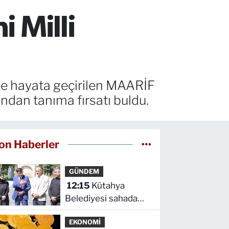
i Milli
inde hayata geçirilen MAARİF
ından tanıma fırsatı buldu.
on Haberler
GÜNDEM
12:15
Kütahya
Belediyesi sahada
vatandaşlarla buluştu
EKONOMİ