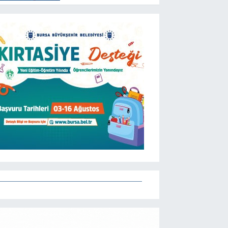
hangi kanalda saat
kaçta