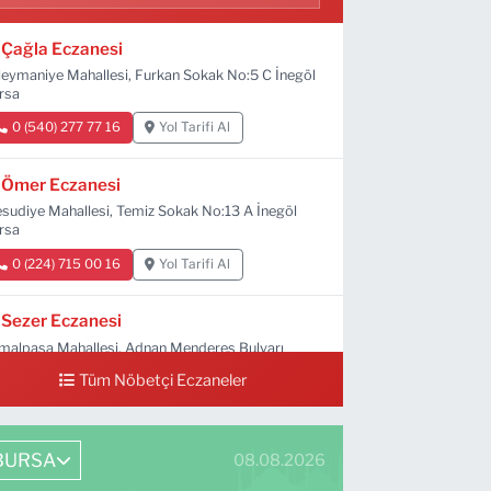
Çağla Eczanesi
leymaniye Mahallesi, Furkan Sokak No:5 C İnegöl
rsa
0 (540) 277 77 16
Yol Tarifi Al
Ömer Eczanesi
sudiye Mahallesi, Temiz Sokak No:13 A İnegöl
rsa
0 (224) 715 00 16
Yol Tarifi Al
Sezer Eczanesi
malpaşa Mahallesi, Adnan Menderes Bulvarı
:18 İnegöl Bursa
Tüm Nöbetçi Eczaneler
0 (224) 711 64 49
Yol Tarifi Al
BURSA
08.08.2026