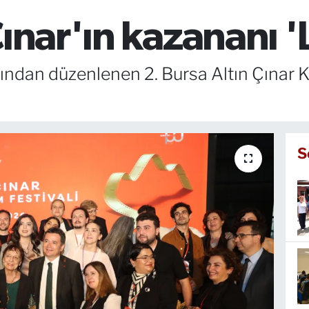
Çınar'ın kazananı '
ndan düzenlenen 2. Bursa Altın Çınar Kı
S