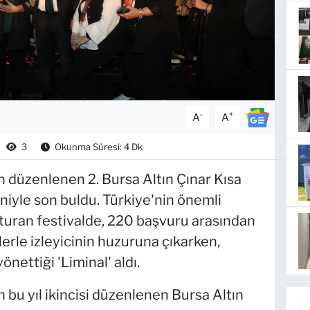
-
+
A
A
3
Okunma Süresi: 4 Dk
 düzenlenen 2. Bursa Altın Çınar Kısa
eniyle son buldu. Türkiye'nin önemli
şturan festivalde, 220 başvuru arasından
erle izleyicinin huzuruna çıkarken,
önettiği 'Liminal' aldı.
bu yıl ikincisi düzenlenen Bursa Altın