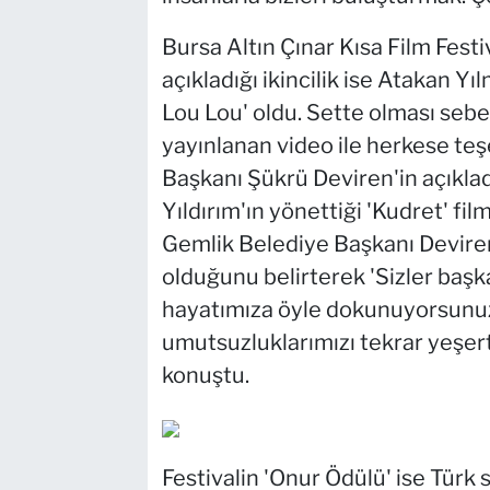
Bursa Altın Çınar Kısa Film Fest
açıkladığı ikincilik ise Atakan Y
Lou Lou' oldu. Sette olması seb
yayınlanan video ile herkese te
Başkanı Şükrü Deviren'in açıkla
Yıldırım'ın yönettiği 'Kudret' fi
Gemlik Belediye Başkanı Deviren
olduğunu belirterek 'Sizler başka
hayatımıza öyle dokunuyorsunuz k
umutsuzluklarımızı tekrar yeşerti
konuştu.
Festivalin 'Onur Ödülü' ise Türk