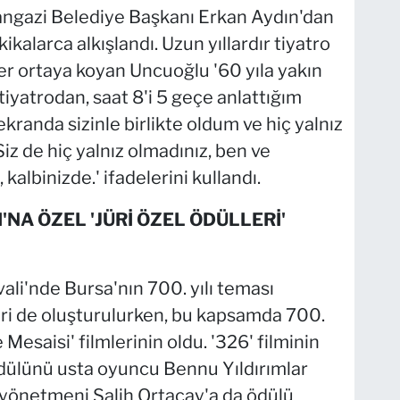
angazi Belediye Başkanı Erkan Aydın'dan
kalarca alkışlandı. Uzun yıllardır tiyatro
er ortaya koyan Uncuoğlu '60 yıla yakın
tiyatrodan, saat 8'i 5 geçe anlattığım
randa sizinle birlikte oldum ve hiç yalnız
z de hiç yalnız olmadınız, ben ve
kalbinizde.' ifadelerini kullandı.
I'NA ÖZEL 'JÜRİ ÖZEL ÖDÜLLERİ'
vali'nde Bursa'nın 700. yılı teması
ri de oluşturulurken, bu kapsamda 700.
 Mesaisi' filmlerinin oldu. '326' filminin
ülünü usta oyuncu Bennu Yıldırımlar
n yönetmeni Salih Ortaçay'a da ödülü