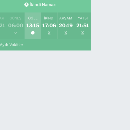
İkindi Namazı
AK
GÜNEŞ
ÖĞLE
İKINDI
AKŞAM
YATSI
21
06:00
13:15
17:06
20:19
21:51
Aylık Vakitler