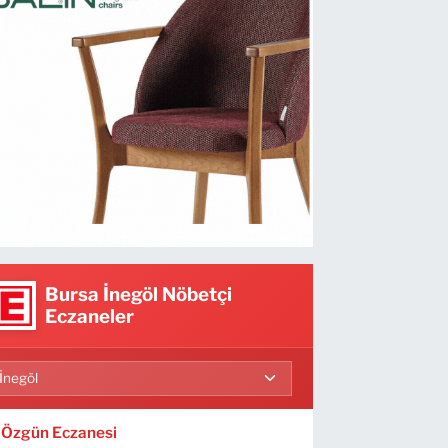
Bursa İnegöl Nöbetçi
Eczaneler
Özgün Eczanesi