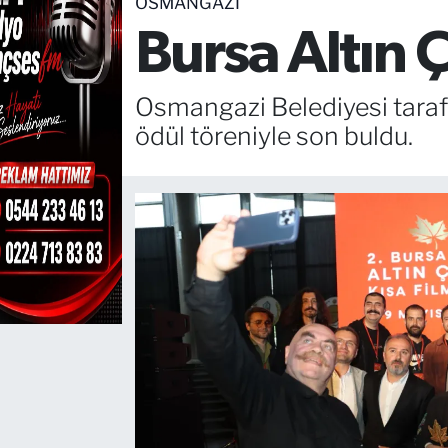
OSMANGAZI
Bursa Altın 
TEKNOLOJİ
CANLI DİNLE
Osmangazi Belediyesi tarafı
ödül töreniyle son buldu.
RESMİ İLANLAR
Gencsesfm Canlı Dinle