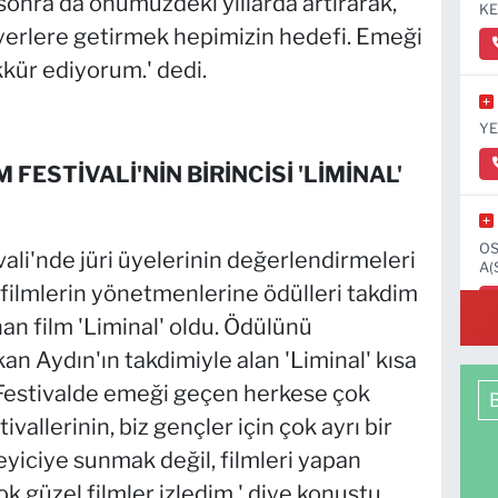
nra da önümüzdeki yıllarda artırarak,
KE
i yerlere getirmek hepimizin hedefi. Emeği
kür ediyorum.' dedi.
YE
 FESTİVALİ'NİN BİRİNCİSİ 'LİMİNAL'
OS
vali'nde jüri üyelerinin değerlendirmeleri
A(
ilmlerin yönetmenlerine ödülleri takdim
anan film 'Liminal' oldu. Ödülünü
 Aydın'ın takdimiyle alan 'Liminal' kısa
'Festivalde emeği geçen herkese çok
vallerinin, biz gençler için çok ayrı bir
leyiciye sunmak değil, filmleri yapan
ok güzel filmler izledim.' diye konuştu.