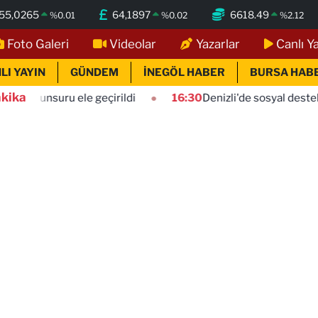
55,0265
64,1897
6618.49
%
0.01
%
0.02
%
2.12
Foto Galeri
Videolar
Yazarlar
Canlı Y
LI YAYIN
GÜNDEM
İNEGÖL HABER
BURSA HAB
kika
ru ele geçirildi
16:30
Denizli'de sosyal destek projeleri d