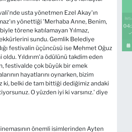
ivali'nde usta yönetmen Ezel Akay'ın
İMS
ılmaz'ın yönettiği 'Merhaba Anne, Benim,
04:
ebiyle törene katılamayan Yılmaz,
şekkürlerini sundu. Gemlik Belediye
dığı festivalin üçüncüsü ise Mehmet Oğuz
lmi oldu. Yıldırım'a ödülünü takdim eden
, festivalde çok büyük bir emek
larının hayatlarını oynarken, bizim
i, belki de tam bittiği dediğimiz andaki
yorsunuz. O yüzden iyi ki varsınız.' diye
 sinemasının önemli isimlerinden Ayten