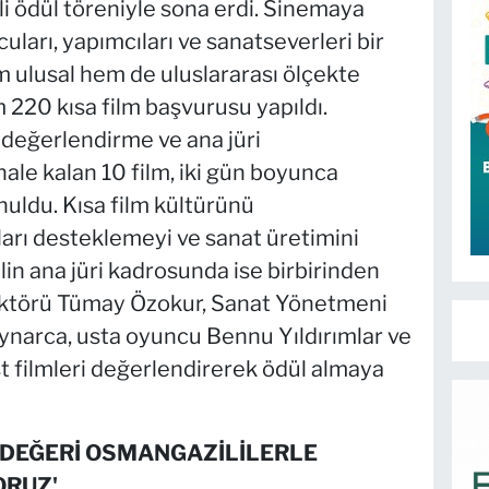
li ödül töreniyle sona erdi. Sinemaya
ları, yapımcıları ve sanatseverleri bir
em ulusal hem de uluslararası ölçekte
 220 kısa film başvurusu yapıldı.
 değerlendirme ve ana jüri
le kalan 10 film, iki gün boyunca
uldu. Kısa film kültürünü
arı desteklemeyi ve sanat üretimini
in ana jüri kadrosunda ise birbirinden
irektörü Tümay Özokur, Sanat Yönetmeni
narca, usta oyuncu Bennu Yıldırımlar ve
t filmleri değerlendirerek ödül almaya
İ DEĞERİ OSMANGAZİLİLERLE
ORUZ'