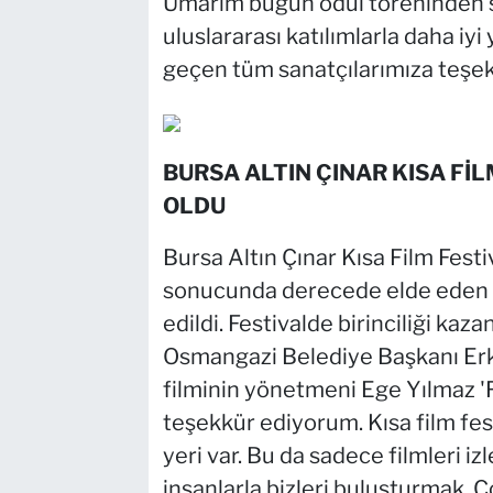
Umarım bugün ödül töreninden so
uluslararası katılımlarla daha iy
geçen tüm sanatçılarımıza teşek
BURSA ALTIN ÇINAR KISA FİLM
OLDU
Bursa Altın Çınar Kısa Film Festi
sonucunda derecede elde eden f
edildi. Festivalde birinciliği kaz
Osmangazi Belediye Başkanı Erkan
filminin yönetmeni Ege Yılmaz 
teşekkür ediyorum. Kısa film festi
yeri var. Bu da sadece filmleri iz
insanlarla bizleri buluşturmak. Ç