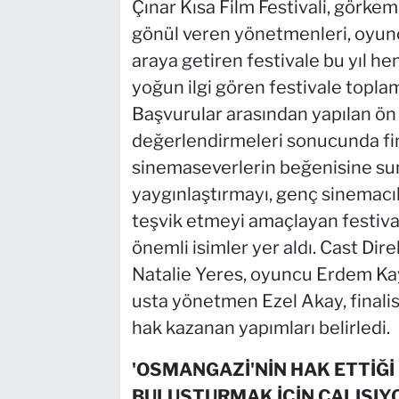
Çınar Kısa Film Festivali, görkem
gönül veren yönetmenleri, oyuncu
araya getiren festivale bu yıl h
yoğun ilgi gören festivale toplam
Başvurular arasından yapılan ön
değerlendirmeleri sonucunda fina
sinemaseverlerin beğenisine sun
yaygınlaştırmayı, genç sinemacıl
teşvik etmeyi amaçlayan festival
önemli isimler yer aldı. Cast D
Natalie Yeres, oyuncu Erdem Kay
usta yönetmen Ezel Akay, finalis
hak kazanan yapımları belirledi.
'OSMANGAZİ'NİN HAK ETTİĞ
BULUŞTURMAK İÇİN ÇALIŞIY