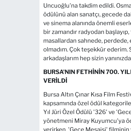
Uncuoğlu'na takdim edildi. Osm
ödülünü alan sanatçı, gecede daki
ve sinema alanında önemli eserl
bir zamandır radyodan başlayıp, 
masallardan sahnede, perdede, ek
olmadım. Çok teşekkür ederim. Si
arkadaşlarım hep sizin yanınızda, 
BURSA'NIN FETHİNİN 700. YIL
VERİLDİ
Bursa Altın Çınar Kısa Film Festi
kapsamında özel ödül kategorile
Yıl Jüri Özel Ödülü '326' ve 'Gece
yönetmeni Miray Kuyumcu'ya öd
verirken, 'Gece Mesaisi' filmini