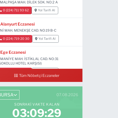
MALPAŞA MAH. DİLEK SOK. NO:2 A
0 (224) 711 93 62
Yol Tarifi Al
Alanyurt Eczanesi
Nİ MAH. MENEKŞE CAD. NO:19 B-C
0 (224) 719 20 30
Yol Tarifi Al
Ege Eczanesi
MANİYE MAH. İSTİKLAL CAD. NO:31
SOKOLLU HOTEL KARŞISI)
0 (224) 712 33 73
Yol Tarifi Al
Tüm Nöbetçi Eczaneler
BURSA
07.08.2026
SONRAKI VAKTE KALAN
03:09:28