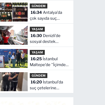
çalışanların talepleri
GÜNDEM
dinlendi
16:34
Antalya'da
çok sayıda suç
unsuru ele geçirildi
YAŞAM
16:30
Denizli'de
sosyal destek
projeleri dar gelirliye
YAŞAM
umut oluyor
16:25
İstanbul
Maltepe'de ''İçimdeki
Sahne Atölyesi''
GÜNDEM
katılımcıları
16:20
İstanbul'da
belgelerini aldı
suç çetelerine
operasyon!