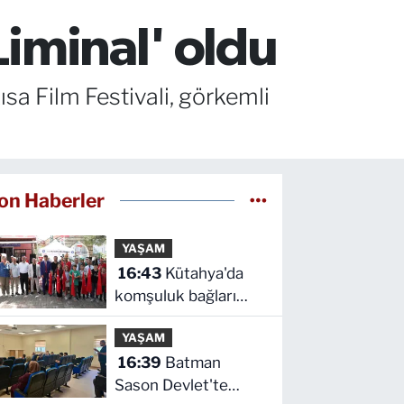
Liminal' oldu
sa Film Festivali, görkemli
on Haberler
YAŞAM
16:43
Kütahya'da
komşuluk bağları
güçleniyor
YAŞAM
16:39
Batman
Sason Devlet'te