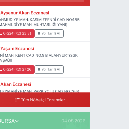
Ayşenur Akan Eczanesi
HMUDİYE MAH. KASIM EFENDİ CAD. NO:185
MAHMUDİYE MAH. MUHTARLIĞI YANI)
0 (224) 713 23 31
Yol Tarifi Al
Yaşam Eczanesi
Nİ MAH. KENT CAD. NO:9 B ALANYURT(SGK
VŞAĞI)
0 (224) 719 27 26
Yol Tarifi Al
Akan Eczanesi
LEYMANİYE MAH. PARK YOLU CAD. NO:76 B
Tüm Nöbetçi Eczaneler
0 (224) 713 66 64
Yol Tarifi Al
BURSA
04.08.2026