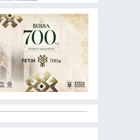
Terörsüz Türkiye,
bölgesel güvenlik ve
Gazze mesajı