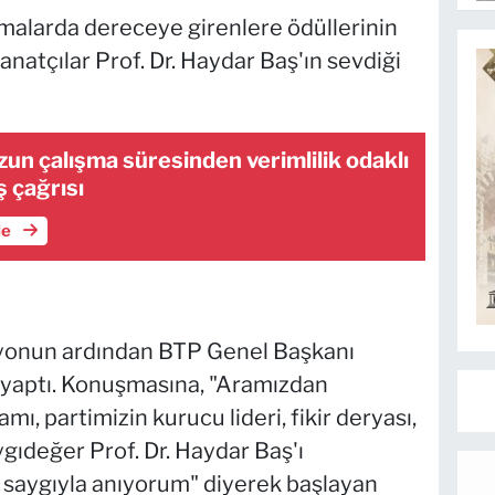
şmalarda dereceye girenlere ödüllerinin
natçılar Prof. Dr. Haydar Baş'ın sevdiği
zun çalışma süresinden verimlilik odaklı
 çağrısı
le
izyonun ardından BTP Genel Başkanı
yaptı. Konuşmasına, "Aramızdan
mı, partimizin kurucu lideri, fikir deryası,
ygıdeğer Prof. Dr. Haydar Baş'ı
 saygıyla anıyorum" diyerek başlayan