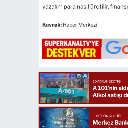
yazalım para nasıl üretilir, finan
Kaynak:
Haber Merkezi
EDITÖRÜN SEÇTIĞI
A 101'nin al
Alkol satışı 
EDITÖRÜN SEÇTIĞI
Merkez Bankas