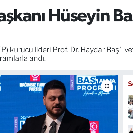
şkanı Hüseyin Baş:
) kurucu lideri Prof. Dr. Haydar Baş'ı vef
amlarla andı.
S