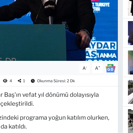
-
+
A
A
4
1
Okunma Süresi: 2 Dk
r Baş'ın vefat yıl dönümü dolayısıyla
ekleştirildi.
zindeki programa yoğun katılım olurken,
a katıldı.