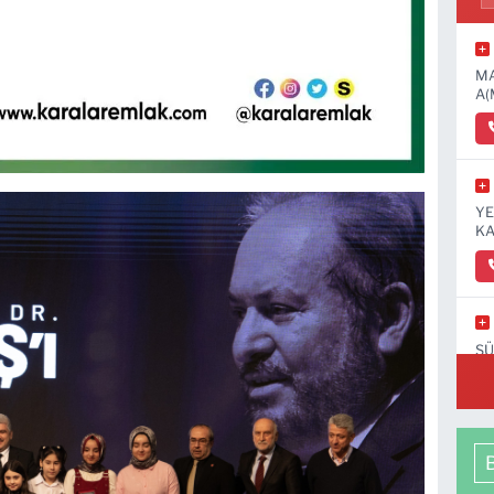
MA
A(
YE
KA
SÜ