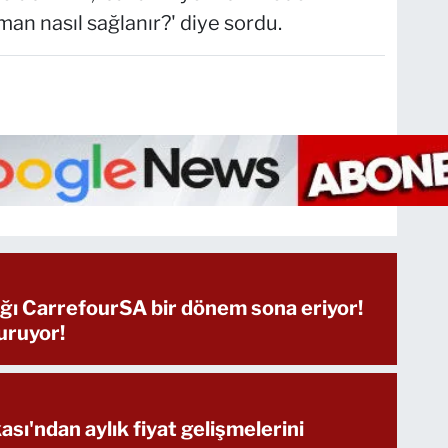
sman nasıl sağlanır?' diye sordu.
dığı CarrefourSA bir dönem sona eriyor!
duruyor!
ı'ndan aylık fiyat gelişmelerini