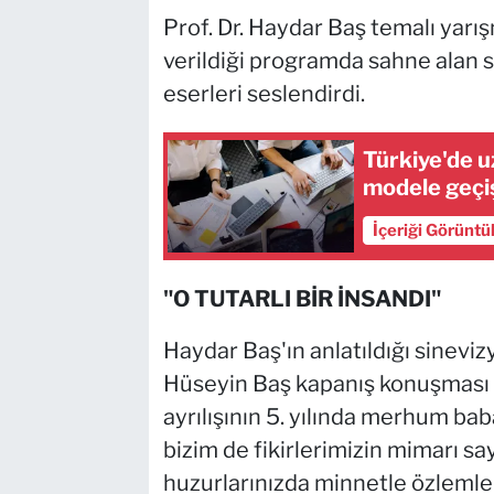
Prof. Dr. Haydar Baş temalı yarı
verildiği programda sahne alan sa
eserleri seslendirdi.
Türkiye'de u
modele geçiş
İçeriği Görüntü
"O TUTARLI BİR İNSANDI"
Haydar Baş'ın anlatıldığı sinev
Hüseyin Baş kapanış konuşması 
ayrılışının 5. yılında merhum baba
bizim de fikirlerimizin mimarı sa
huzurlarınızda minnetle özlemle