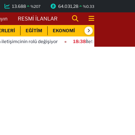
13.688
64.031,28
%
207
%
0.33
ayın
RESMİ İLANLAR
ERLERİ
EĞİTİM
EKONOMİ
SİYASET
SPOR
ü değişiyor
18:38
İletişim Başkanlığı'ndan basın mensupları