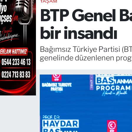
YAŞAM
BTP Genel Ba
TEKNOLOJİ
CANLI DİNLE
bir insandı
RESMİ İLANLAR
Bağımsız Türkiye Partisi (BTP
Gencsesfm Canlı Dinle
genelinde düzenlenen progr