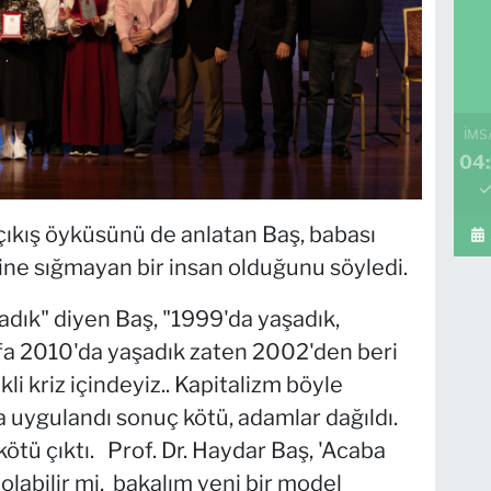
İMS
04:
çıkış öyküsünü de anlatan Baş, babası
içine sığmayan bir insan olduğunu söyledi.
adık" diyen Baş, "1999'da yaşadık,
afa 2010'da yaşadık zaten 2002'den beri
li kriz içindeyiz.. Kapitalizm böyle
uygulandı sonuç kötü, adamlar dağıldı.
tü çıktı. Prof. Dr. Haydar Baş, 'Acaba
olabilir mi, bakalım yeni bir model