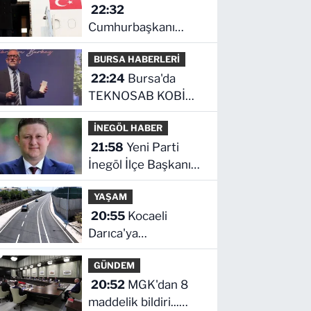
22:32
Cumhurbaşkanı
Erdoğan, Suudi
BURSA HABERLERİ
Arabistan yolcusu
22:24
Bursa'da
TEKNOSAB KOBİ
OSB tanıtıldı...
İNEGÖL HABER
Bursa'nın kalkınma
21:58
Yeni Parti
yolculuğunda yeni
İnegöl İlçe Başkanı
dönem
Erkan Dönmez’den
YAŞAM
İlk Mesaj
20:55
Kocaeli
Darıca'ya
Büyükşehir'den
GÜNDEM
modern ulaşım
20:52
MGK'dan 8
yatırımı
maddelik bildiri...