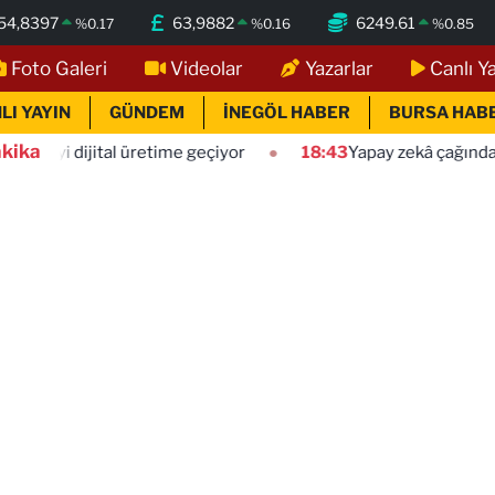
54,8397
63,9882
6249.61
%
0.17
%
0.16
%
0.85
Foto Galeri
Videolar
Yazarlar
Canlı Y
LI YAYIN
GÜNDEM
İNEGÖL HABER
BURSA HAB
kika
üretime geçiyor
18:43
Yapay zekâ çağında iletişimcinin rol