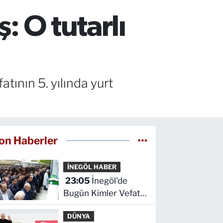
 O tutarlı
atının 5. yılında yurt
on Haberler
İNEGÖL HABER
23:05
İnegöl'de
Bugün Kimler Vefat
Etti? | 06 Ağustos
DÜNYA
2026 Perşembe