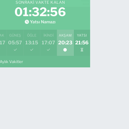
SONRAKI VAKTE KALAN
01:32:54
Yatsı Namazı
AK
GÜNEŞ
ÖĞLE
İKINDI
AKŞAM
YATSI
17
05:57
13:15
17:07
20:23
21:56
Aylık Vakitler