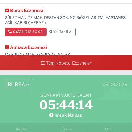
Burak Eczanesi
SÜLEYMANİYE MAH. DESTAN SOK. NO:3(ÖZEL ARİTMİ HASTANESİ
ACİL KAPISI ÇAPRAZI)
0 (224) 713 50 08
Yol Tarifi Al
Atmaca Eczanesi
MESUDİYE MAH. SEVGİ SOK. NO:6 A
Tüm Nöbetçi Eczaneler
0 (224) 711 04 24
Yol Tarifi Al
BURSA
03.08.2026
SONRAKI VAKTE KALAN
05:44:13
İmsak Namazı
İMSAK
GÜNEŞ
ÖĞLE