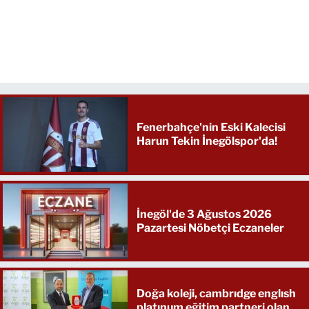
Fenerbahçe'nin Eski Kalecisi
Harun Tekin İnegölspor'da!
İnegöl'de 3 Ağustos 2026
Pazartesi Nöbetçi Eczaneler
Doğa koleji, cambrıdge englısh
platınum eğitim partneri olan