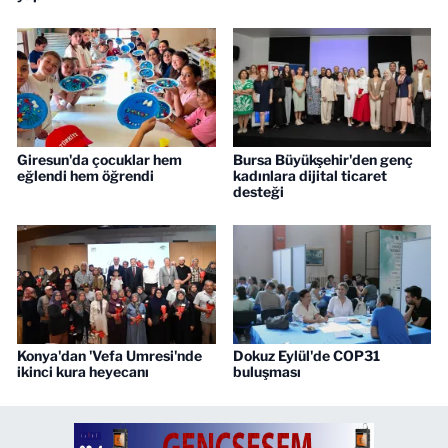
Giresun'da çocuklar hem
Bursa Büyükşehir'den genç
eğlendi hem öğrendi
kadınlara dijital ticaret
desteği
Konya'dan 'Vefa Umresi'nde
Dokuz Eylül'de COP31
ikinci kura heyecanı
buluşması