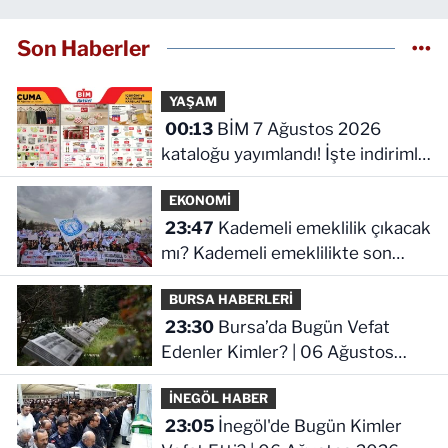
Son Haberler
YAŞAM
00:13
BİM 7 Ağustos 2026
kataloğu yayımlandı! İşte indirimli
ürünler ve fiyatları
EKONOMİ
23:47
Kademeli emeklilik çıkacak
mı? Kademeli emeklilikte son
durum ne!
BURSA HABERLERİ
23:30
Bursa’da Bugün Vefat
Edenler Kimler? | 06 Ağustos
2026 Perşembe
İNEGÖL HABER
23:05
İnegöl'de Bugün Kimler