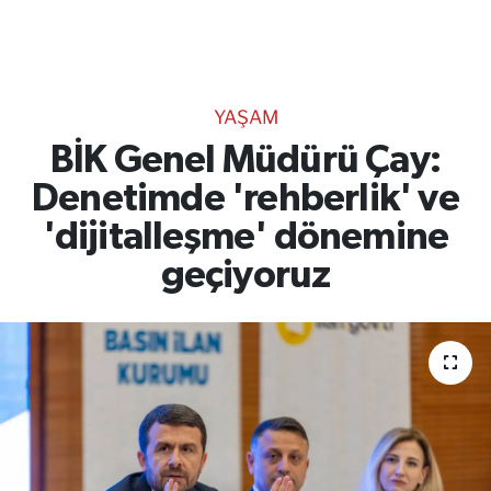
TEKNOLOJİ
CANLI DİNLE
YAŞAM
RESMİ İLANLAR
BİK Genel Müdürü Çay:
Denetimde 'rehberlik' ve
Gencsesfm Canlı Dinle
'dijitalleşme' dönemine
geçiyoruz