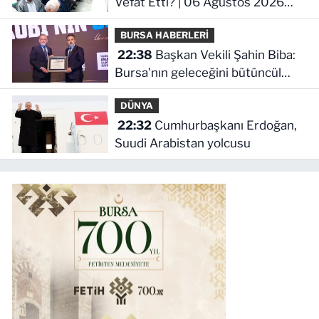
Vefat Etti? | 06 Ağustos 2026
Perşembe
BURSA HABERLERİ
22:38
Başkan Vekili Şahin Biba:
Bursa'nın geleceğini bütüncül
anlayışla planlıyoruz
DÜNYA
22:32
Cumhurbaşkanı Erdoğan,
Suudi Arabistan yolcusu