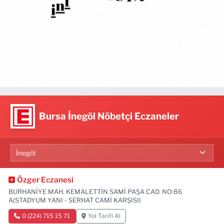
Bursa İnegöl Nöbetçi Eczaneler
Özger Eczanesi
BURHANİYE MAH. KEMALETTİN SAMİ PAŞA CAD. NO:86
A(STADYUM YANI - SERHAT CAMİ KARŞISI)
0 (224) 715 15 71
Yol Tarifi Al