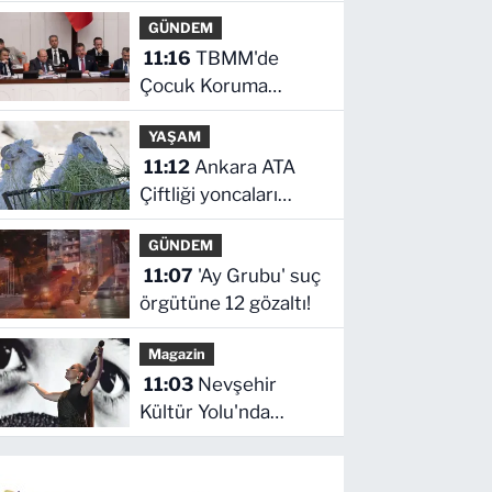
başarısı
GÜNDEM
11:16
TBMM'de
Çocuk Koruma
Kanunu teklifinin ilk
YAŞAM
görüşmeleri
11:12
Ankara ATA
tamamlandı
Çiftliği yoncaları
Doğal Yaşam Parkı'na
GÜNDEM
ulaştırıldı
11:07
'Ay Grubu' suç
örgütüne 12 gözaltı!
Magazin
11:03
Nevşehir
Kültür Yolu'nda
Merve Özbey
coşkusu