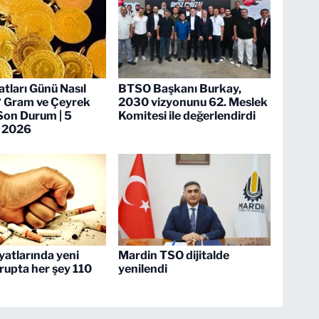
atları Günü Nasıl
BTSO Başkanı Burkay,
? Gram ve Çeyrek
2030 vizyonunu 62. Meslek
Son Durum | 5
Komitesi ile değerlendirdi
 2026
iyatlarında yeni
Mardin TSO dijitalde
rupta her şey 110
yenilendi