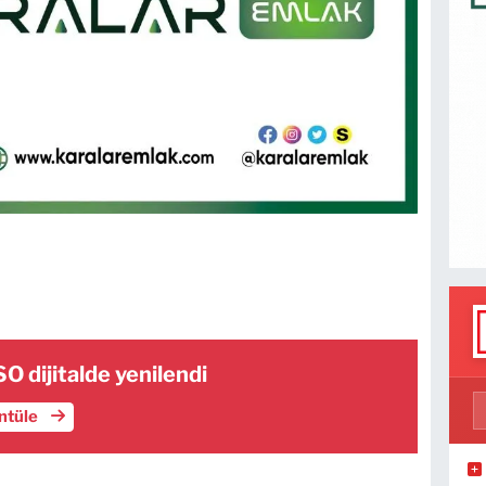
O dijitalde yenilendi
üntüle