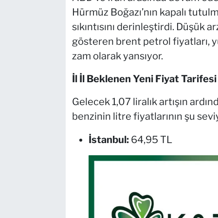
Hürmüz Boğazı’nın kapalı tutulma
sıkıntısını derinleştirdi. Düşük a
gösteren brent petrol fiyatları,
zam olarak yansıyor.
İl İl Beklenen Yeni Fiyat Tarifesi
Gelecek 1,07 liralık artışın ardı
benzinin litre fiyatlarının şu sev
İstanbul:
64,95 TL