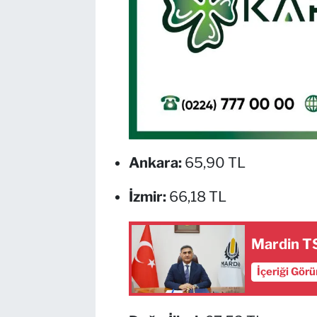
Ankara:
65,90 TL
İzmir:
66,18 TL
Mardin TS
İçeriği Gör