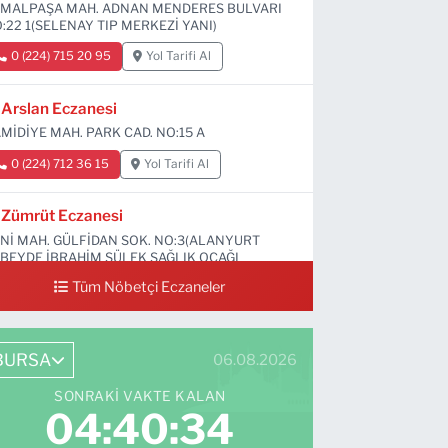
MALPAŞA MAH. ADNAN MENDERES BULVARI
:22 1(SELENAY TIP MERKEZİ YANI)
0 (224) 715 20 95
Yol Tarifi Al
Arslan Eczanesi
MİDİYE MAH. PARK CAD. NO:15 A
0 (224) 712 36 15
Yol Tarifi Al
Zümrüt Eczanesi
Nİ MAH. GÜLFİDAN SOK. NO:3(ALANYURT
BEYDE İBRAHİM SÜLEK SAĞLIK OCAĞI
RŞISI)
Tüm Nöbetçi Eczaneler
0 (531) 239 44 04
Yol Tarifi Al
BURSA
06.08.2026
SONRAKI VAKTE KALAN
04:40:33