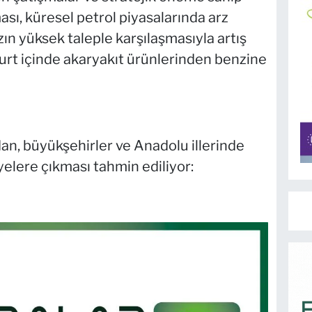
sı, küresel petrol piyasalarında arz
rzın yüksek taleple karşılaşmasıyla artış
 yurt içinde akaryakıt ürünlerinden benzine
ndan, büyükşehirler ve Anadolu illerinde
iyelere çıkması tahmin ediliyor: