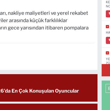
KE
NO
ları, nakliye maliyetleri ve yerel rekabet
yiler arasında küçük farklılıklar
arın gece yarısından itibaren pompalara
HA
YE
ZÜ
KA
’da En Çok Konuşulan Oyuncular