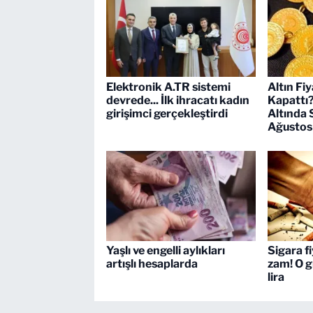
Elektronik A.TR sistemi
Altın Fiy
devrede... İlk ihracatı kadın
Kapattı
girişimci gerçekleştirdi
Altında 
Ağustos
Yaşlı ve engelli aylıkları
Sigara f
artışlı hesaplarda
zam! O g
lira