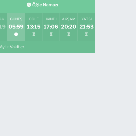
Öğle Namazı
AK
GÜNEŞ
ÖĞLE
İKINDI
AKŞAM
YATSI
19
05:59
13:15
17:06
20:20
21:53
Aylık Vakitler