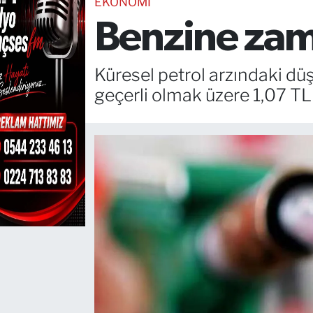
EKONOMİ
Benzine zam g
TEKNOLOJİ
CANLI DİNLE
Küresel petrol arzındaki düş
geçerli olmak üzere 1,07 T
RESMİ İLANLAR
Gencsesfm Canlı Dinle