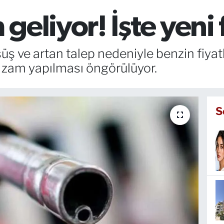
eliyor! İşte yeni f
üş ve artan talep nedeniyle benzin fiyat
L zam yapılması öngörülüyor.
S