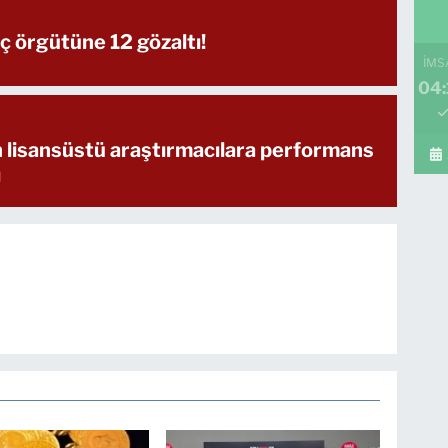
ç örgütüne 12 gözaltı!
İMS
04:
lisansüstü araştırmacılara performans
ı