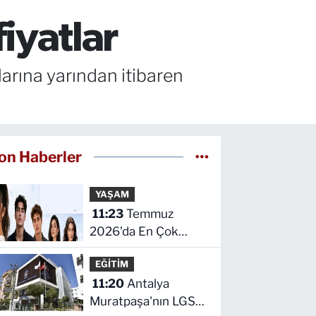
iyatlar
larına yarından itibaren
on Haberler
YAŞAM
11:23
Temmuz
2026’da En Çok
Konuşulan Oyuncular
EĞİTİM
11:20
Antalya
Muratpaşa'nın LGS