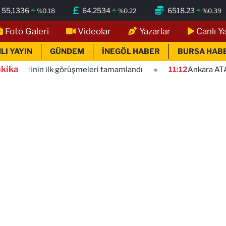
55,1336
64,2534
6518.23
%
0.18
%
0.22
%
0.39
Foto Galeri
Videolar
Yazarlar
Canlı Y
LI YAYIN
GÜNDEM
İNEGÖL HABER
BURSA HAB
kika
k görüşmeleri tamamlandı
11:12
Ankara ATA Çiftliği yoncal