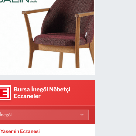
Bursa İnegöl Nöbetçi
Eczaneler
Yasemin Eczanesi