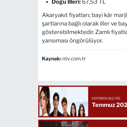
Doğu İlleri:
67,53 TL
Akaryakıt fiyatları; bayi kâr marj
şartlarına bağlı olarak iller ve ba
gösterebilmektedir. Zamlı fiyatl
yansıması öngörülüyor.
Kaynak:
ntv.com.tr
EDITÖRÜN SEÇTIĞI
Temmuz 2026