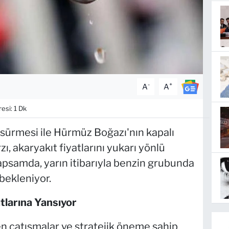
-
+
A
A
si: 1 Dk
 sürmesi ile Hürmüz Boğazı'nın kapalı
ı, akaryakıt fiyatlarını yukarı yönlü
psamda, yarın itibarıyla benzin grubunda
 bekleniyor.
tlarına Yansıyor
 çatışmalar ve stratejik öneme sahip