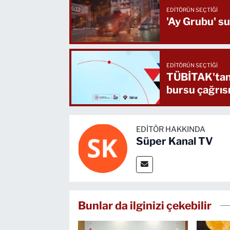
EDITÖRÜN SEÇTIĞI
'Ay Grubu' su
EDITÖRÜN SEÇTIĞI
TÜBİTAK'tan 
bursu çağrıs
EDITÖR HAKKINDA
Süper Kanal TV
Bunlar da ilginizi çekebilir