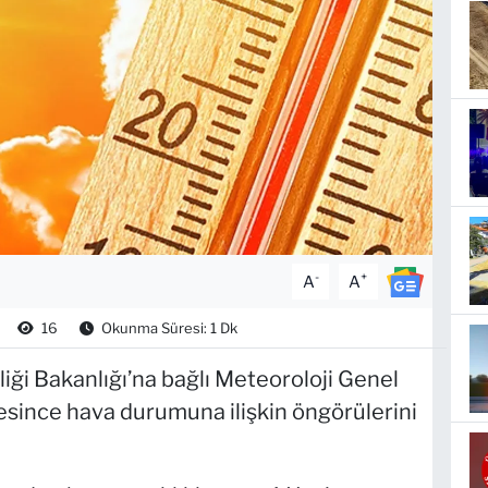
-
+
A
A
16
Okunma Süresi: 1 Dk
kliği Bakanlığı’na bağlı Meteoroloji Genel
since hava durumuna ilişkin öngörülerini