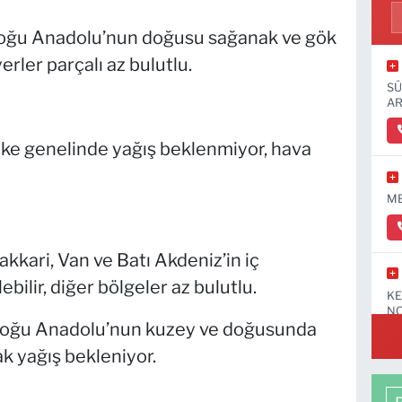
oğu Anadolu’nun doğusu sağanak ve gök
erler parçalı az bulutlu.
SÜ
AR
lke genelinde yağış beklenmiyor, hava
ME
akkari, Van ve Batı Akdeniz’in iç
bilir, diğer bölgeler az bulutlu.
KE
NO
oğu Anadolu’nun kuzey ve doğusunda
k yağış bekleniyor.