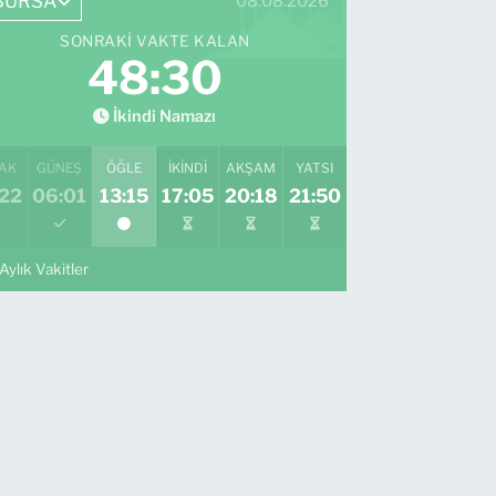
BURSA
08.08.2026
SONRAKI VAKTE KALAN
48:29
İkindi Namazı
AK
GÜNEŞ
ÖĞLE
İKINDI
AKŞAM
YATSI
:22
06:01
13:15
17:05
20:18
21:50
Aylık Vakitler