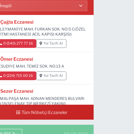
Çağla Eczanesi
LEYMANİYE MAH. FURKAN SOK. NO:5 C(ÖZEL
İTMİ HASTANESİ ACİL KAPISI KARŞISI)
0 (540) 277 77 16
Yol Tarifi Al
Ömer Eczanesi
SUDİYE MAH. TEMİZ SOK. NO:13 A
0 (224) 715 00 16
Yol Tarifi Al
Sezer Eczanesi
MALPAŞA MAH. ADNAN MENDERES BULVARI
:18(SELENAY TIP MERKEZİ YAKINI)
Tüm Nöbetçi Eczaneler
0 (224) 711 64 49
Yol Tarifi Al