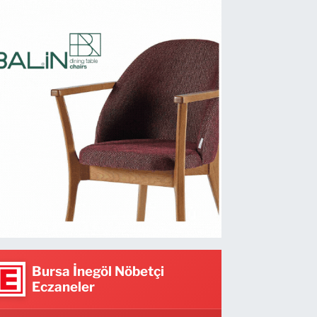
Bursa İnegöl Nöbetçi
Eczaneler