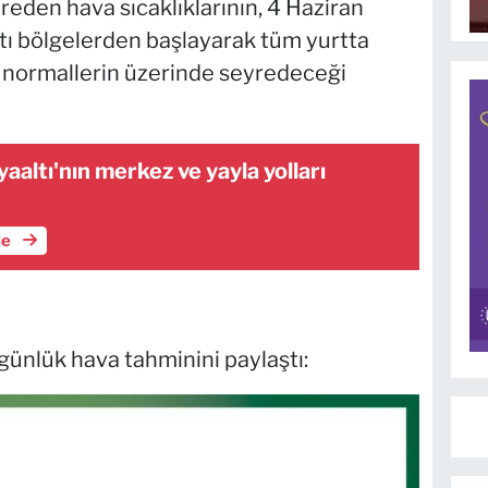
eden hava sıcaklıklarının, 4 Haziran
ı bölgelerden başlayarak tüm yurtta
normallerin üzerinde seyredeceği
aaltı'nın merkez ve yayla yolları
le
ünlük hava tahminini paylaştı: