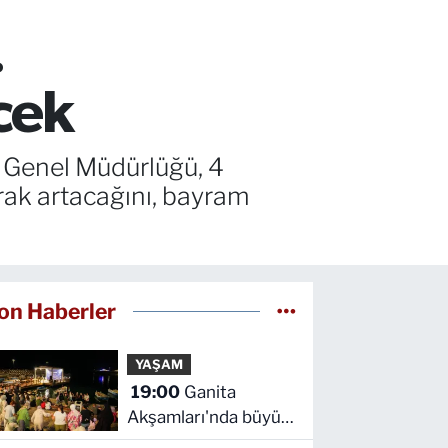
.
cek
 Genel Müdürlüğü, 4
rak artacağını, bayram
on Haberler
YAŞAM
19:00
Ganita
Akşamları'nda büyük
coşku