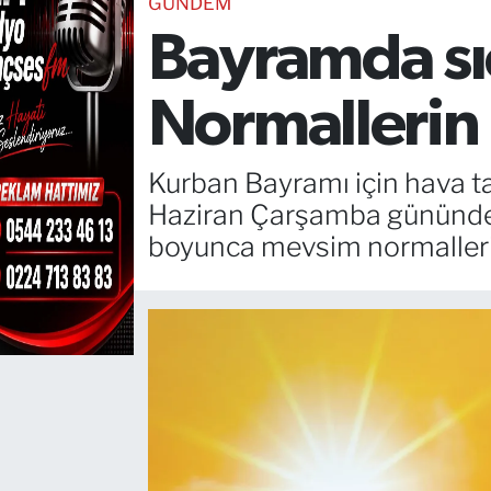
GÜNDEM
Bayramda sıc
TEKNOLOJİ
CANLI DİNLE
Normallerin
RESMİ İLANLAR
Kurban Bayramı için hava t
Gencsesfm Canlı Dinle
Haziran Çarşamba gününden 
boyunca mevsim normallerin