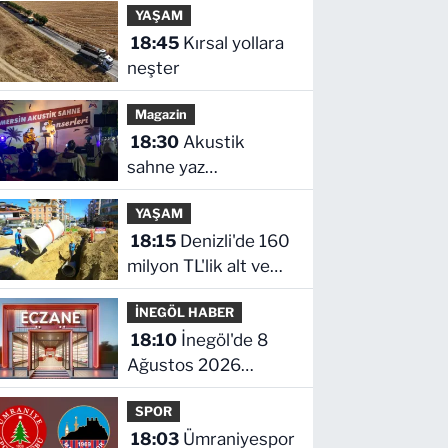
YAŞAM
18:45
Kırsal yollara
neşter
Magazin
18:30
Akustik
sahne yaz
akşamlarına ritim
YAŞAM
katıyor
18:15
Denizli'de 160
milyon TL'lik alt ve
üstyapı yatırımı
İNEGÖL HABER
18:10
İnegöl'de 8
Ağustos 2026
Cumartesi Nöbetçi
SPOR
Eczaneler
18:03
Ümraniyespor