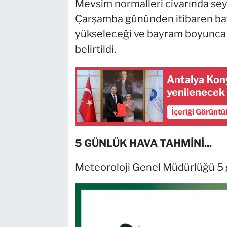
Mevsim normalleri civarında seyr
Çarşamba gününden itibaren bat
yükseleceği ve bayram boyunca 
belirtildi.
Antalya Kony
yenilenecek
İçeriği Görüntü
5 GÜNLÜK HAVA TAHMİNİ...
Meteoroloji Genel Müdürlüğü 5 g