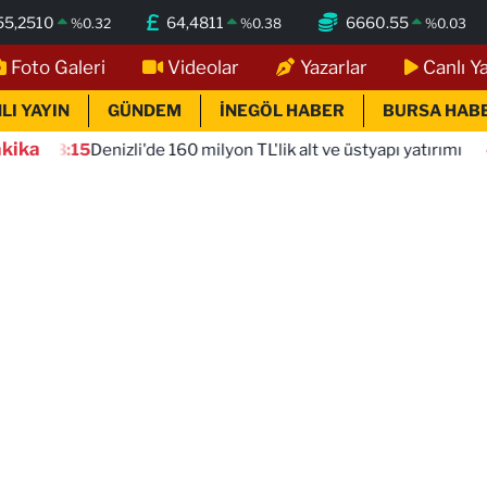
55,2510
64,4811
6660.55
%
0.32
%
0.38
%
0.03
Foto Galeri
Videolar
Yazarlar
Canlı Y
LI YAYIN
GÜNDEM
İNEGÖL HABER
BURSA HAB
kika
15
Denizli'de 160 milyon TL'lik alt ve üstyapı yatırımı
18:10