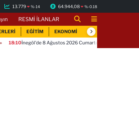
13.779
64.944,08
%
-14
%
-0.18
ayın
RESMİ İLANLAR
ERLERİ
EĞİTİM
EKONOMİ
SİYASET
SPOR
İnegöl'de 8 Ağustos 2026 Cumartesi Nöbetçi Eczaneler
1