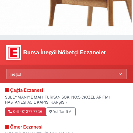
Bursa İnegöl Nöbetçi Eczaneler
Çağla Eczanesi
SÜLEYMANİYE MAH. FURKAN SOK. NO:5 C(ÖZEL ARİTMİ
HASTANESİ ACİL KAPISI KARŞISI)
0 (540) 277 77 16
Yol Tarifi Al
Ömer Eczanesi