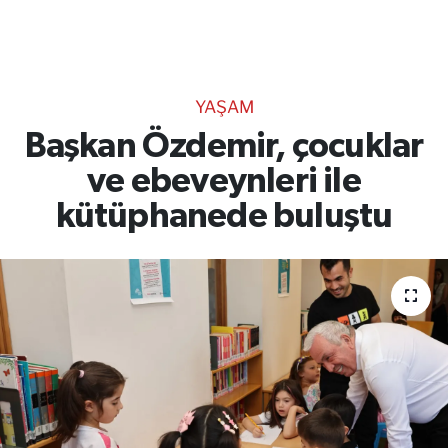
TEKNOLOJİ
CANLI DİNLE
YAŞAM
RESMİ İLANLAR
Başkan Özdemir, çocuklar
ve ebeveynleri ile
Gencsesfm Canlı Dinle
kütüphanede buluştu