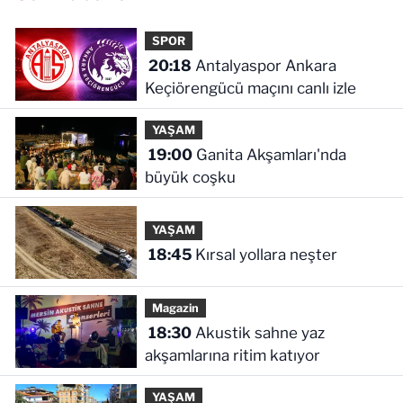
SPOR
20:18
Antalyaspor Ankara
Keçiörengücü maçını canlı izle
YAŞAM
19:00
Ganita Akşamları'nda
büyük coşku
YAŞAM
18:45
Kırsal yollara neşter
Magazin
18:30
Akustik sahne yaz
akşamlarına ritim katıyor
YAŞAM