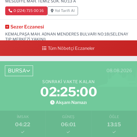
MESUDİYE MAH. TEMİZ SOK. NO:13 A
0 (224) 715 00 16
Yol Tarifi Al
Sezer Eczanesi
KEMALPAŞA MAH. ADNAN MENDERES BULVARI NO:18(SELENAY
TIP MERKEZİ YAKINI)
Tüm Nöbetçi Eczaneler
0 (224) 711 64 49
Yol Tarifi Al
BURSA
08.08.2026
SONRAKI VAKTE KALAN
02:24:59
Akşam Namazı
İMSAK
GÜNEŞ
ÖĞLE
04:22
06:01
13:15