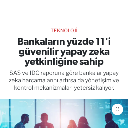
TEKNOLOJİ
CANLI DİNLE
TEKNOLOJİ
RESMİ İLANLAR
Bankaların yüzde 11'i
güvenilir yapay zeka
Gencsesfm Canlı Dinle
yetkinliğine sahip
SAS ve IDC raporuna göre bankalar yapay
zeka harcamalarını artırsa da yönetişim ve
kontrol mekanizmaları yetersiz kalıyor.