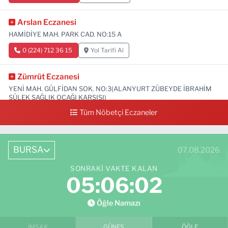
Arslan Eczanesi
HAMİDİYE MAH. PARK CAD. NO:15 A
0 (224) 712 36 15
Yol Tarifi Al
Zümrüt Eczanesi
YENİ MAH. GÜLFİDAN SOK. NO:3(ALANYURT ZÜBEYDE İBRAHİM
SÜLEK SAĞLIK OCAĞI KARŞISI)
Tüm Nöbetçi Eczaneler
0 (531) 239 44 04
Yol Tarifi Al
BURSA
07.08.2026
SONRAKI VAKTE KALAN
05:06:01
Öğle Namazı
İMSAK
GÜNEŞ
ÖĞLE