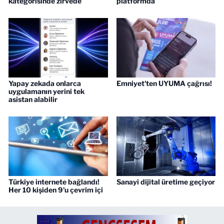
kategorisinde zirvede
platformda
Yapay zekada onlarca
Emniyet'ten UYUMA çağrısı!
uygulamanın yerini tek
asistan alabilir
Türkiye internete bağlandı!
Sanayi dijital üretime geçiyor
Her 10 kişiden 9'u çevrim içi