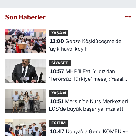
Son Haberler
YAŞAM
11:00
Gebze Köşklüçeşme'de
'açık hava' keyif
SİYASET
10:57
MHP'li Feti Yıldız'dan
'Terörsüz Türkiye' mesajı: Yasal
düzenlemeler kalıcı sonuç
YAŞAM
üretecek
10:51
Mersin'de Kurs Merkezleri
LGS'de büyük başarıya imza attı
EĞİTİM
10:47
Konya'da Genç KOMEK ve