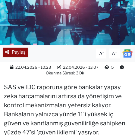
Paylaş
-
+
A
A
22.04.2026 - 10:23
22.04.2026 - 13:07
5
Okunma Süresi: 3 Dk
SAS ve IDC raporuna göre bankalar yapay
zeka harcamalarını artırsa da yönetişim ve
kontrol mekanizmaları yetersiz kalıyor.
Bankaların yalnızca yüzde 11'i yüksek iç
güven ve kanıtlanmış güvenilirliğe sahipken,
yüzde 47'si 'güven ikilemi' yaşıyor.