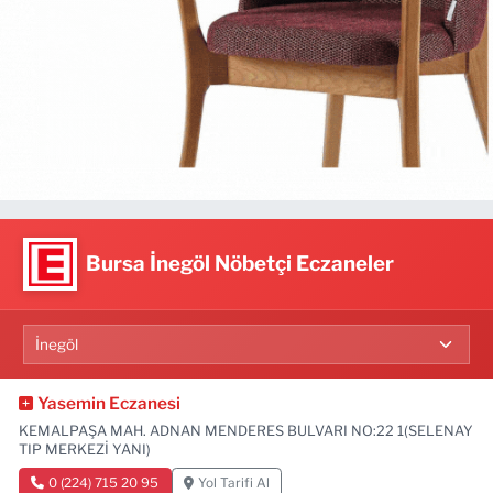
Bursa İnegöl Nöbetçi Eczaneler
Yasemin Eczanesi
KEMALPAŞA MAH. ADNAN MENDERES BULVARI NO:22 1(SELENAY
TIP MERKEZİ YANI)
0 (224) 715 20 95
Yol Tarifi Al