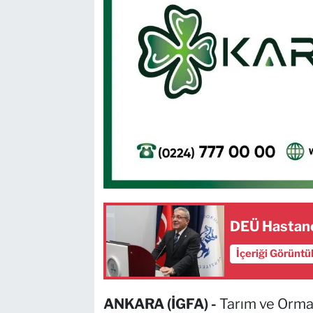
DEÜ Hastan
İçeriği Görüntü
ANKARA (İGFA) -
Tarım ve Orma