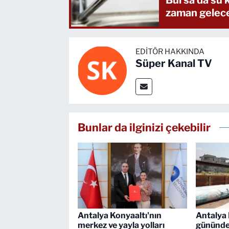
zaman gelec
EDITÖR HAKKINDA
Süper Kanal TV
Bunlar da ilginizi çekebilir
Antalya Konyaaltı'nın
Antalya 
merkez ve yayla yolları
gününde