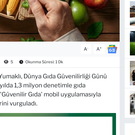
-
+
A
A
5
Okunma Süresi: 1 Dk
umaklı, Dünya Gıda Güvenilirliği Günü
yılda 1,3 milyon denetimle gıda
 'Güvenilir Gıda' mobil uygulamasıyla
ini vurguladı.