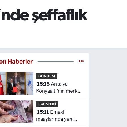
nde şeffaflık
on Haberler
GÜNDEM
15:15
Antalya
Konyaaltı'nın merkez
ve yayla yolları
EKONOMİ
yenilenecek
15:11
Emekli
maaşlarında yeni
dönem! Borcu