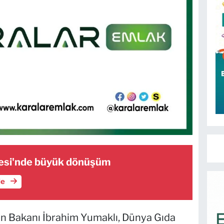
esi'nde büyük dönüşüm
le
n Bakanı İbrahim Yumaklı, Dünya Gıda