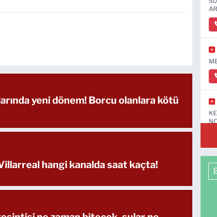
SÜ
AR
ME
arında yeni dönem! Borcu olanlara kötü
KE
NO
illarreal hangi kanalda saat kaçta!
esintisi ne zaman bitecek, sular ne