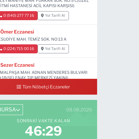
LEYMANİYE MAH. FURKAN SOK. NO:5 C(ÖZEL
İTMİ HASTANESİ ACİL KAPISI KARŞISI)
0 (540) 277 77 16
Yol Tarifi Al
Ömer Eczanesi
SUDİYE MAH. TEMİZ SOK. NO:13 A
0 (224) 715 00 16
Yol Tarifi Al
Sezer Eczanesi
MALPAŞA MAH. ADNAN MENDERES BULVARI
:18(SELENAY TIP MERKEZİ YAKINI)
Tüm Nöbetçi Eczaneler
0 (224) 711 64 49
Yol Tarifi Al
BURSA
08.08.2026
SONRAKI VAKTE KALAN
46:28