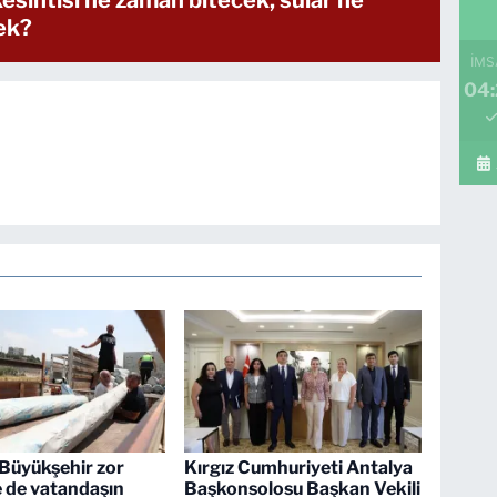
ek?
İMS
04
Büyükşehir zor
Kırgız Cumhuriyeti Antalya
 de vatandaşın
Başkonsolosu Başkan Vekili