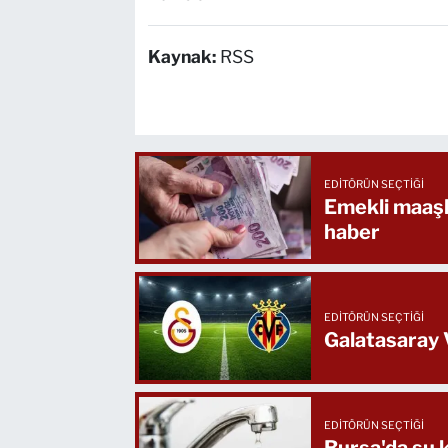
Kaynak:
RSS
EDITÖRÜN SEÇTIĞI
Emekli maaşl
haber
EDITÖRÜN SEÇTIĞI
Galatasaray V
EDITÖRÜN SEÇTIĞI
Bursa'da su k