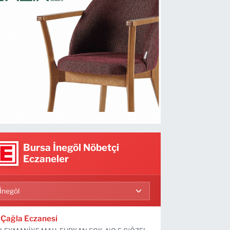
Bursa İnegöl Nöbetçi
Eczaneler
Çağla Eczanesi