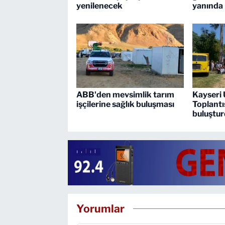
yenilenecek
yanında
ABB'den mevsimlik tarım
Kayseri 
işçilerine sağlık buluşması
Toplantıs
buluştu
Yorumlar