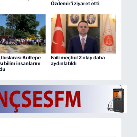
Özdemir'i ziyaret etti
Uluslarası Kültepe
Faili meçhul 2 olay daha
ı bilim insanlarını
aydınlatıldı
rdu