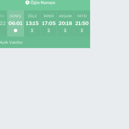
Öğle Namazı
AK
GÜNEŞ
ÖĞLE
İKINDI
AKŞAM
YATSI
:22
06:01
13:15
17:05
20:18
21:50
Aylık Vakitler