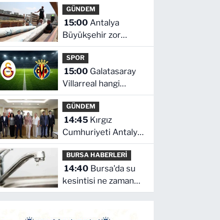
GÜNDEM
olanlara kötü haber
15:00
Antalya
Büyükşehir zor
gününde de
SPOR
vatandaşın yanında
15:00
Galatasaray
Villarreal hangi
kanalda saat kaçta!
GÜNDEM
14:45
Kırgız
Cumhuriyeti Antalya
Başkonsolosu
BURSA HABERLERİ
Başkan Vekili
14:40
Bursa'da su
Özdemir'i ziyaret etti
kesintisi ne zaman
bitecek, sular ne
zaman gelecek?