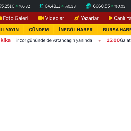
55,2510
64,4811
6660.55
%
0.32
%
0.38
%
0.03
Foto Galeri
Videolar
Yazarlar
Canlı Y
LI YAYIN
GÜNDEM
İNEGÖL HABER
BURSA HAB
kika
nünde de vatandaşın yanında
15:00
Galatasaray Villarreal 