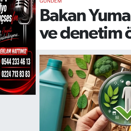
GÜNDEM
Bakan Yumakl
TEKNOLOJİ
CANLI DİNLE
ve denetim 
RESMİ İLANLAR
Gencsesfm Canlı Dinle