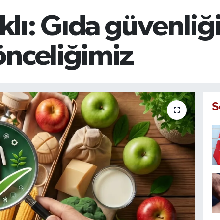
ı: Gıda güvenliği
önceliğimiz
S