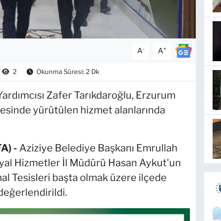
-
+
A
A
2
Okunma Süresi: 2 Dk
Yardımcısı Zafer Tarıkdaroğlu, Erzurum
esinde yürütülen hizmet alanlarında
A) -
Aziziye Belediye Başkanı Emrullah
yal Hizmetler İl Müdürü Hasan Aykut'un
mal Tesisleri başta olmak üzere ilçede
eğerlendirildi.