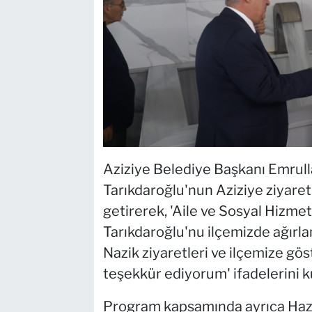
Aziziye Belediye Başkanı Emrull
Tarıkdaroğlu'nun Aziziye ziyar
getirerek, 'Aile ve Sosyal Hizme
Tarıkdaroğlu'nu ilçemizde ağırl
Nazik ziyaretleri ve ilçemize gös
teşekkür ediyorum' ifadelerini ku
Program kapsamında ayrıca Hazr