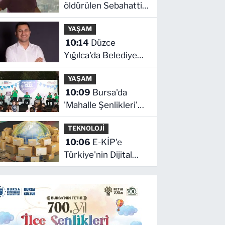
öldürülen Sebahattin
Çiftçi'nin eşinden
YAŞAM
adalet çağrısı: İki
10:14
Düzce
yıldır mağduruz
Yığılca'da Belediye
Başkanı Selami
YAŞAM
Savaş'a bir kapı daha
10:09
Bursa'da
kapandı!
'Mahalle Şenlikleri'
Osmangazilileri
TEKNOLOJİ
eğlendiriyor
10:06
E-KİP'e
Türkiye'nin Dijital
Dönüşüm Ödülü...
Kamu kategorisinde
zirvede