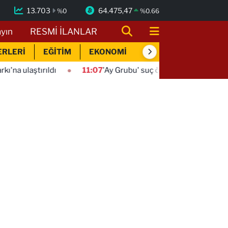
13.703
64.475,47
%
0
%
0.66
ayın
RESMİ İLANLAR
ERLERİ
EĞİTİM
EKONOMİ
SİYASET
SPOR
11:07
'Ay Grubu' suç örgütüne 12 gözaltı!
11:03
Nev