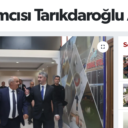
cısı Tarıkdaroğlu
S