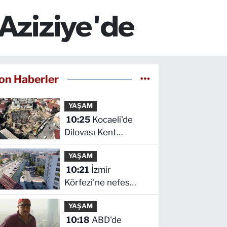
 Aziziye'de
on Haberler
YAŞAM
10:25
Kocaeli'de
Dilovası Kent
Meydanı hızlandı
YAŞAM
10:21
İzmir
Körfezi'ne nefes
aldıran operasyon...
YAŞAM
Manda ve Bostanlı
10:18
ABD'de
temizlendi