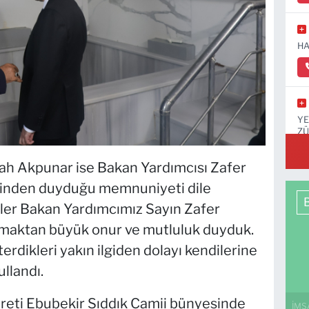
HA
YE
ZÜ
KA
ah Akpunar ise Bakan Yardımcısı Zafer
etinden duyduğu memnuniyeti dile
tler Bakan Yardımcımız Sayın Zafer
amaktan büyük onur ve mutluluk duyduk.
terdikleri yakın ilgiden dolayı kendilerine
llandı.
eti Ebubekir Sıddık Camii bünyesinde
İMS