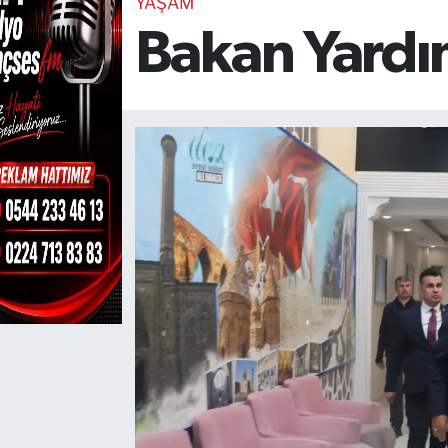
YAŞAM
Bakan Yardım
TEKNOLOJİ
CANLI DİNLE
RESMİ İLANLAR
Gencsesfm Canlı Dinle