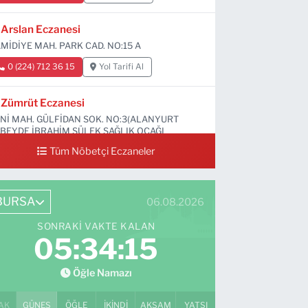
Arslan Eczanesi
MİDİYE MAH. PARK CAD. NO:15 A
0 (224) 712 36 15
Yol Tarifi Al
Zümrüt Eczanesi
Nİ MAH. GÜLFİDAN SOK. NO:3(ALANYURT
BEYDE İBRAHİM SÜLEK SAĞLIK OCAĞI
RŞISI)
Tüm Nöbetçi Eczaneler
0 (531) 239 44 04
Yol Tarifi Al
BURSA
06.08.2026
SONRAKI VAKTE KALAN
05:34:14
Öğle Namazı
AK
GÜNEŞ
ÖĞLE
İKINDI
AKŞAM
YATSI