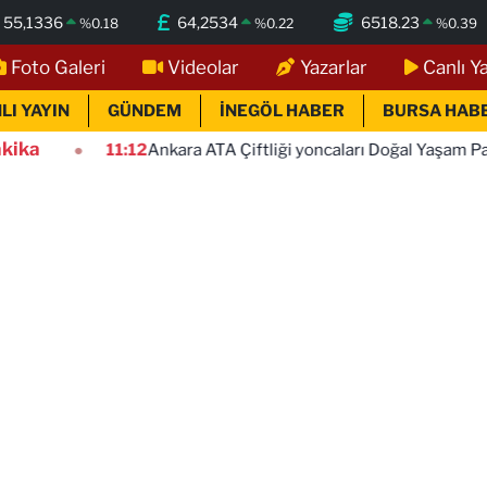
55,1336
64,2534
6518.23
%
0.18
%
0.22
%
0.39
Foto Galeri
Videolar
Yazarlar
Canlı Y
LI YAYIN
GÜNDEM
İNEGÖL HABER
BURSA HAB
kika
1:12
Ankara ATA Çiftliği yoncaları Doğal Yaşam Parkı'na ulaştırıldı