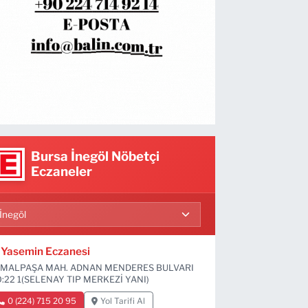
Bursa İnegöl Nöbetçi
Eczaneler
Yasemin Eczanesi
MALPAŞA MAH. ADNAN MENDERES BULVARI
:22 1(SELENAY TIP MERKEZİ YANI)
0 (224) 715 20 95
Yol Tarifi Al