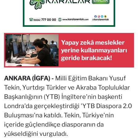
Yapay zekâ meslekler
yerine kullanmayanları
geride bırakacak!
ANKARA (İGFA) -
Milli Eğitim Bakanı Yusuf
Tekin, Yurtdışı Türkler ve Akraba Topluluklar
Başkanlığının (YTB) İngiltere'nin başkenti
Londra'da gerçekleştirdiği 'YTB Diaspora 2.0
Buluşması'na katıldı. Tekin, Türkiye'nin
içeride güçlendikçe diasporanın da
yükseldiğini vurguladı.