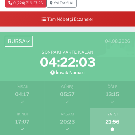
0 (224) 719 27 26
Yol Tarifi Al
Tüm Nöbetçi Eczaneler
BURSA
04.08.2026
SONRAKI VAKTE KALAN
04:22:02
İmsak Namazı
İMSAK
GÜNEŞ
ÖĞLE
04:17
05:57
13:15
İKINDI
AKŞAM
YATSI
17:07
20:23
21:56