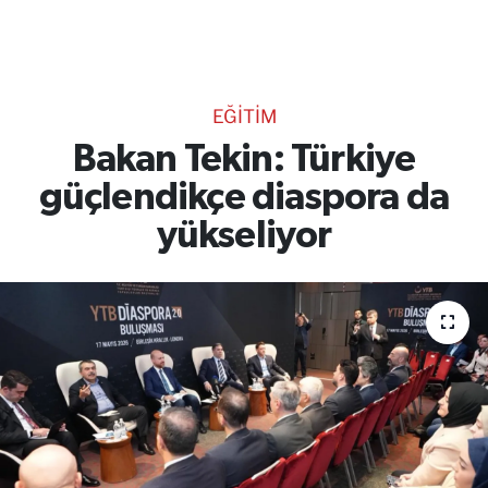
TEKNOLOJİ
CANLI DİNLE
EĞİTİM
RESMİ İLANLAR
Bakan Tekin: Türkiye
güçlendikçe diaspora da
Gencsesfm Canlı Dinle
yükseliyor