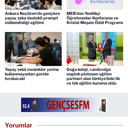
Ankara Keçiören'de gençlere
MEB'den Yenilikçi
yapay zeka destekli prompt
Öğretmenler Konferansı ve
mühendisliği eğitimi
Kristal Meşale Ödül Programı
Yapay zekâ meslekler yerine
Doğa koleji, cambrıdge
kullanmayanları geride
englısh platınum eğitim
bırakacak!
partneri olan türkiye’deki ilk
ve tek eğitim kurumu oldu
Yorumlar