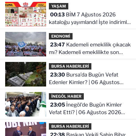
YAŞAM
00:13
BİM 7 Ağustos 2026
kataloğu yayımlandı! İşte indirimli
ürünler ve fiyatları
EKONOMİ
23:47
Kademeli emeklilik çıkacak
mı? Kademeli emeklilikte son
durum ne!
BURSA HABERLERİ
23:30
Bursa’da Bugün Vefat
Edenler Kimler? | 06 Ağustos
2026 Perşembe
İNEGÖL HABER
23:05
İnegöl'de Bugün Kimler
Vefat Etti? | 06 Ağustos 2026
Perşembe
BURSA HABERLERİ
22:38
Başkan Vekili Şahin Biba: