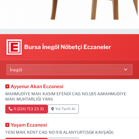
Bursa İnegöl Nöbetçi Eczaneler
Ayşenur Akan Eczanesi
MAHMUDİYE MAH. KASIM EFENDİ CAD. NO:185 A(MAHMUDİYE
MAH. MUHTARLIĞI YANI)
0 (224) 713 23 31
Yol Tarifi Al
Yaşam Eczanesi
YENİ MAH. KENT CAD. NO:9 B ALANYURT(SGK KAVŞAĞI)