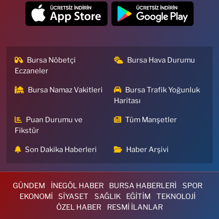
Bursa Nöbetçi
Bursa Hava Durumu
Eczaneler
Bursa Namaz Vakitleri
Bursa Trafik Yoğunluk
Haritası
Puan Durumu ve
Tüm Manşetler
Fikstür
Son Dakika Haberleri
Haber Arşivi
GÜNDEM
İNEGÖL HABER
BURSA HABERLERİ
SPOR
EKONOMİ
SİYASET
SAĞLIK
EĞİTİM
TEKNOLOJİ
ÖZEL HABER
RESMİ İLANLAR