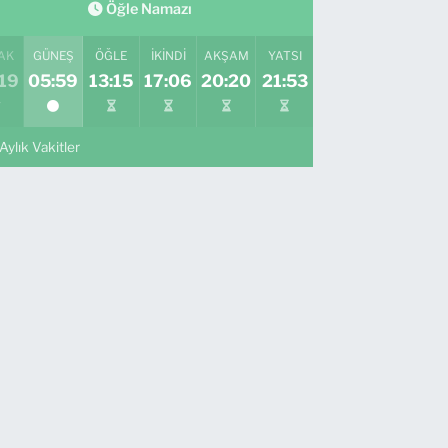
Öğle Namazı
AK
GÜNEŞ
ÖĞLE
İKINDI
AKŞAM
YATSI
19
05:59
13:15
17:06
20:20
21:53
Aylık Vakitler