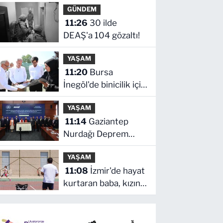
GÜNDEM
11:26
30 ilde
DEAŞ'a 104 gözaltı!
YAŞAM
11:20
Bursa
İnegöl'de binicilik için
modern manejler
YAŞAM
yapılıyor
11:14
Gaziantep
Nurdağı Deprem
Müzesi ve Afet
YAŞAM
Farkındalık Merkezi
11:08
İzmir'de hayat
için iş birliği
kurtaran baba, kızını
kortlarda
şampiyonluğa
hazırlıyor