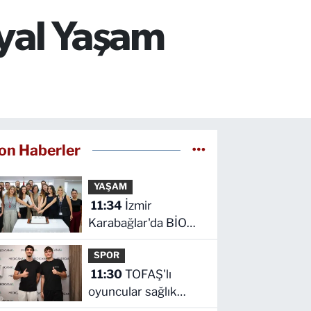
yal Yaşam
on Haberler
YAŞAM
11:34
İzmir
Karabağlar'da BİO
fark yarattı
SPOR
11:30
TOFAŞ'lı
oyuncular sağlık
kontrolünden geçti