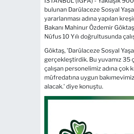
İSTANBUL (İGFA) - Yaklaşık 900 
bulunan Darülaceze Sosyal Yaşa
yararlanması adına yapılan kreşin
Bakanı Mahinur Özdemir Göktaş, 
Nüfus 10 Yılı doğrultusunda çalı
Göktaş, 'Darülaceze Sosyal Yaşa
gerçekleştirdik. Bu yuvamız 35
çalışan personelimiz adına çok kı
müfredatına uygun bakımevimiz
alacak.' diye konuştu.