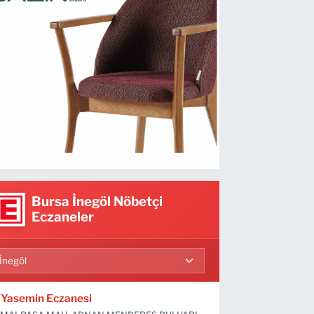
Bursa İnegöl Nöbetçi
Eczaneler
Yasemin Eczanesi