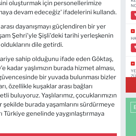
KE
ini oluşturmak için personellerimize
NO
maya devam edeceğiz' ifadelerini kullandı.
 arası dayanışmayı güçlendiren bir yer
m Şehri'yle Şişli'deki tarihi yerleşkenin
HA
lduklarını dile getirdi.
mariye sahip olduğunu ifade eden Göktaş,
0'e kadar yaşlımızın burada hizmet alması,
YE
güvencesinde bir yuvada bulunması bizler
ZÜ
KA
rı, özellikle kuşaklar arası bağları
tli buluyoruz. Yaşlılarımız, çocuklarımızın
bir şekilde burada yaşamlarını sürdürmeye
ı Türkiye genelinde yaygınlaştırmaya