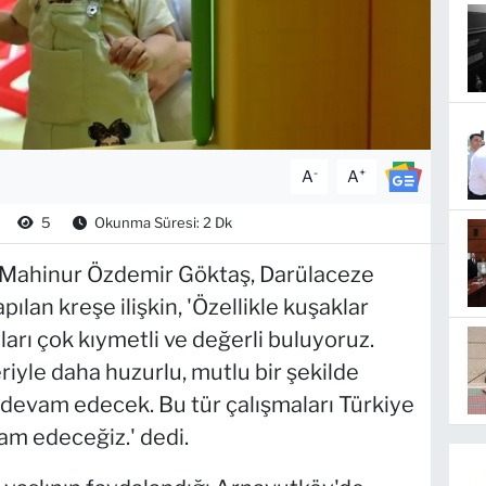
-
+
A
A
5
Okunma Süresi: 2 Dk
ı Mahinur Özdemir Göktaş, Darülaceze
ılan kreşe ilişkin, 'Özellikle kuşaklar
ları çok kıymetli ve değerli buluyoruz.
eriyle daha huzurlu, mutlu bir şekilde
devam edecek. Bu tür çalışmaları Türkiye
m edeceğiz.' dedi.