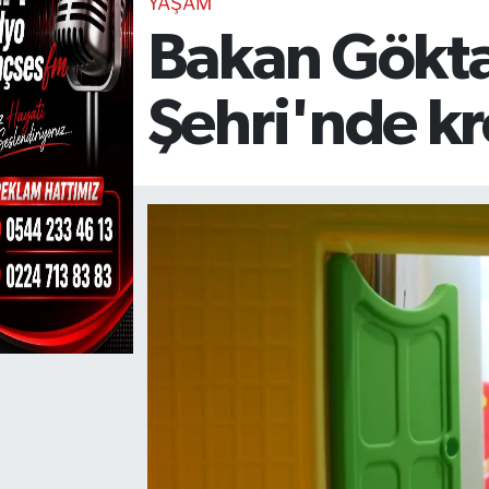
YAŞAM
Bakan Gökta
TEKNOLOJİ
CANLI DİNLE
Şehri'nde kr
RESMİ İLANLAR
Gencsesfm Canlı Dinle