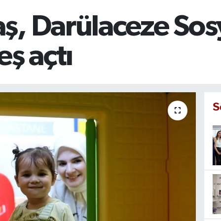
ş, Darülaceze Sos
eş açtı
S