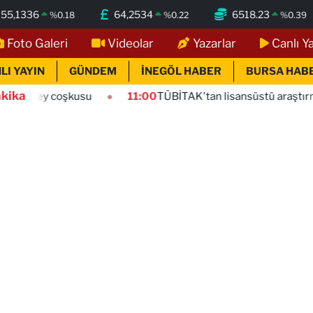
55,1336
64,2534
6518.23
%
0.18
%
0.22
%
0.39
Foto Galeri
Videolar
Yazarlar
Canlı Y
LI YAYIN
GÜNDEM
İNEGÖL HABER
BURSA HAB
kika
şkusu
11:00
TÜBİTAK'tan lisansüstü araştırmacılara perfo