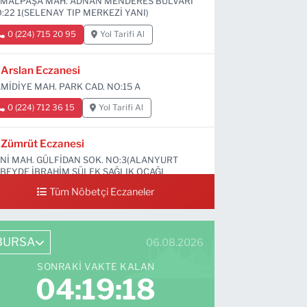
MALPAŞA MAH. ADNAN MENDERES BULVARI
:22 1(SELENAY TIP MERKEZİ YANI)
0 (224) 715 20 95
Yol Tarifi Al
Arslan Eczanesi
MİDİYE MAH. PARK CAD. NO:15 A
0 (224) 712 36 15
Yol Tarifi Al
Zümrüt Eczanesi
Nİ MAH. GÜLFİDAN SOK. NO:3(ALANYURT
BEYDE İBRAHİM SÜLEK SAĞLIK OCAĞI
RŞISI)
Tüm Nöbetçi Eczaneler
0 (531) 239 44 04
Yol Tarifi Al
BURSA
06.08.2026
SONRAKI VAKTE KALAN
04:19:17