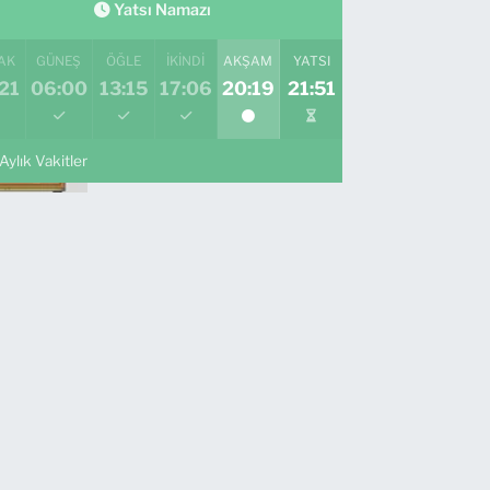
Yatsı Namazı
AK
GÜNEŞ
ÖĞLE
İKINDI
AKŞAM
YATSI
21
06:00
13:15
17:06
20:19
21:51
Aylık Vakitler