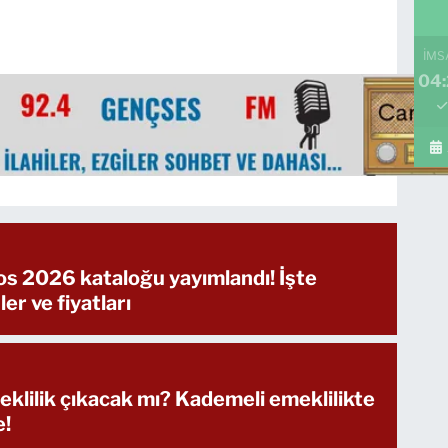
İMS
04:
s 2026 kataloğu yayımlandı! İşte
ler ve fiyatları
klilik çıkacak mı? Kademeli emeklilikte
e!