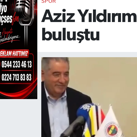
SPOR
Aziz Yıldırı
TEKNOLOJİ
CANLI DİNLE
buluştu
RESMİ İLANLAR
Gencsesfm Canlı Dinle