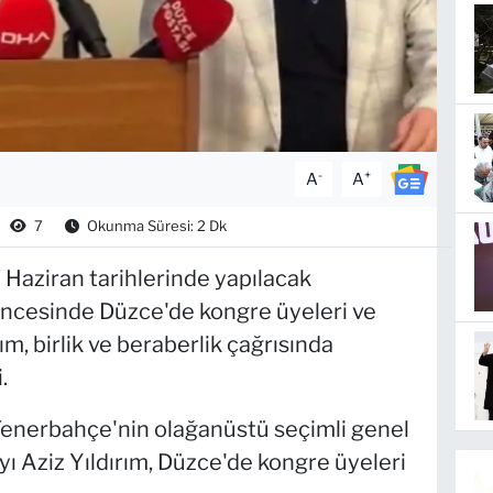
-
+
A
A
7
Okunma Süresi: 2 Dk
 Haziran tarihlerinde yapılacak
öncesinde Düzce'de kongre üyeleri ve
rım, birlik ve beraberlik çağrısında
.
enerbahçe'nin olağanüstü seçimli genel
ı Aziz Yıldırım, Düzce'de kongre üyeleri