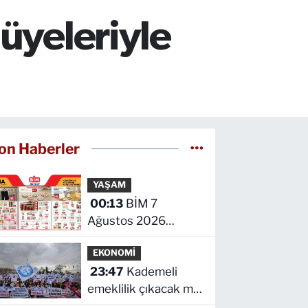
üyeleriyle
on Haberler
YAŞAM
00:13
BİM 7
Ağustos 2026
kataloğu yayımlandı!
EKONOMİ
İşte indirimli ürünler
23:47
Kademeli
ve fiyatları
emeklilik çıkacak mı?
Kademeli emeklilikte