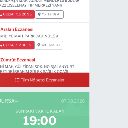
MALPAŞA MAH. ADNAN MENDERES BULVARI
:22 1(SELENAY TIP MERKEZİ YANI)
0 (224) 715 20 95
Yol Tarifi Al
Arslan Eczanesi
MİDİYE MAH. PARK CAD. NO:15 A
0 (224) 712 36 15
Yol Tarifi Al
Zümrüt Eczanesi
Nİ MAH. GÜLFİDAN SOK. NO:3(ALANYURT
BEYDE İBRAHİM SÜLEK SAĞLIK OCAĞI
RŞISI)
Tüm Nöbetçi Eczaneler
0 (531) 239 44 04
Yol Tarifi Al
BURSA
07.08.2026
SONRAKI VAKTE KALAN
18:58