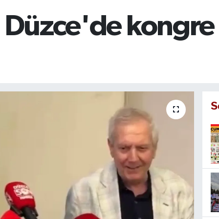
m Düzce'de kongre 
S