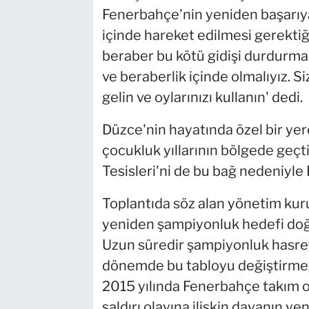
Fenerbahçe'nin yeniden başarıya 
içinde hareket edilmesi gerektiği
beraber bu kötü gidişi durdurma
ve beraberlik içinde olmalıyız. 
gelin ve oylarınızı kullanın' dedi.
Düzce'nin hayatında özel bir yer
çocukluk yıllarının bölgede geçt
Tesisleri'ni de bu bağ nedeniyle
Toplantıda söz alan yönetim kur
yeniden şampiyonluk hedefi doğr
Uzun süredir şampiyonluk hasreti 
dönemde bu tabloyu değiştirmeyi 
2015 yılında Fenerbahçe takım ot
saldırı olayına ilişkin davanın 