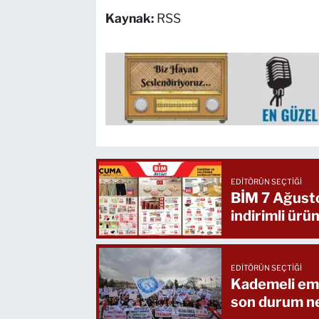
Kaynak:
RSS
EDITÖRÜN SEÇTIĞI
BİM 7 Ağusto
indirimli ürün
EDITÖRÜN SEÇTIĞI
Kademeli eme
son durum n