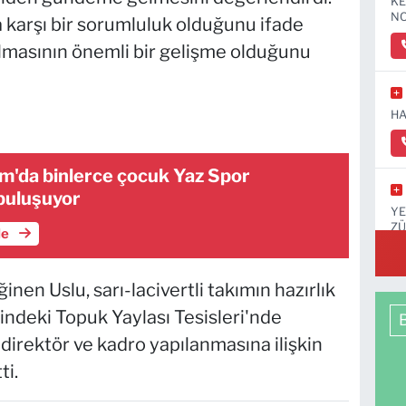
KE
NO
 karşı bir sorumluluk olduğunu ifade
lmasının önemli bir gelişme olduğunu
HA
ım'da binlerce çocuk Yaz Spor
 buluşuyor
YE
ZÜ
le
KA
nen Uslu, sarı-lacivertli takımın hazırlık
indeki Topuk Yaylası Tesisleri'nde
 direktör ve kadro yapılanmasına ilişkin
ti.