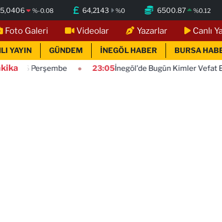
5,0406
64,2143
6500.87
%
-0.08
%
0
%
0.12
Foto Galeri
Videolar
Yazarlar
Canlı Y
LI YAYIN
GÜNDEM
İNEGÖL HABER
BURSA HAB
kika
be
23:05
İnegöl'de Bugün Kimler Vefat Etti? | 06 Ağust