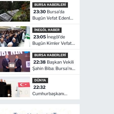
BURSA HABERLERİ
son durum ne!
23:30
Bursa’da
Bugün Vefat Edenler
Kimler? | 06 Ağustos
İNEGÖL HABER
2026 Perşembe
23:05
İnegöl'de
Bugün Kimler Vefat
Etti? | 06 Ağustos
BURSA HABERLERİ
2026 Perşembe
22:38
Başkan Vekili
Şahin Biba: Bursa'nın
geleceğini bütüncül
DÜNYA
anlayışla planlıyoruz
22:32
Cumhurbaşkanı
Erdoğan, Suudi
Arabistan yolcusu