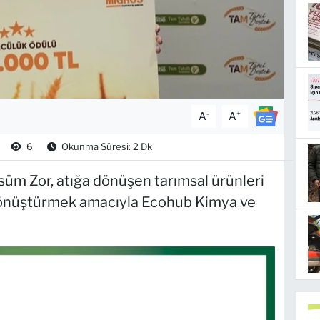
-
+
A
A
6
Okunma Süresi: 2 Dk
m Zor, atığa dönüşen tarımsal ürünleri
önüştürmek amacıyla Ecohub Kimya ve