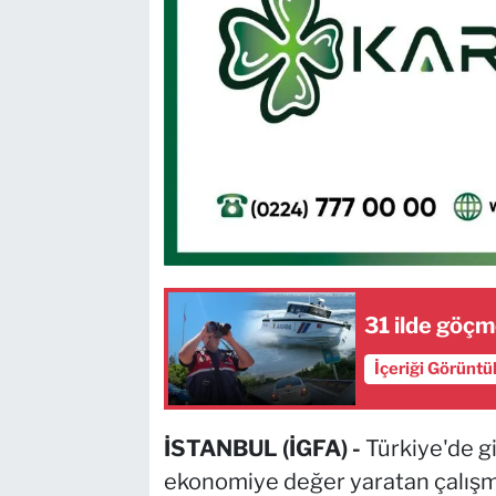
31 ilde göçm
İçeriği Görüntü
İSTANBUL (İGFA) -
Türkiye'de gi
ekonomiye değer yaratan çalışma