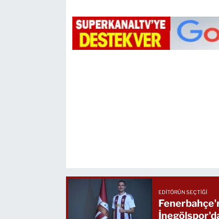
EDITÖRÜN SEÇTIĞI
Fenerbahçe'n
İnegölspor'd