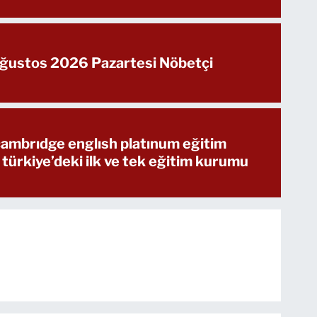
Ağustos 2026 Pazartesi Nöbetçi
 cambrıdge englısh platınum eğitim
 türkiye’deki ilk ve tek eğitim kurumu