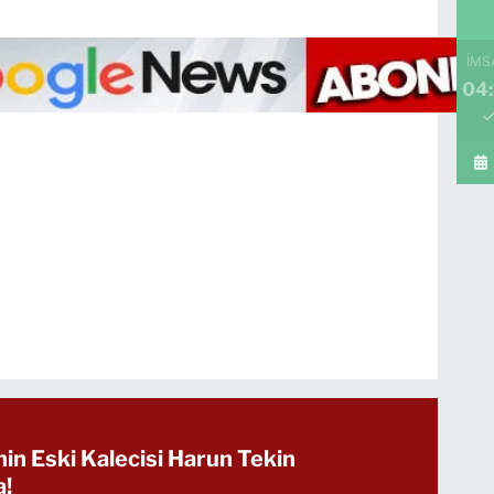
İMS
04:
in Eski Kalecisi Harun Tekin
a!