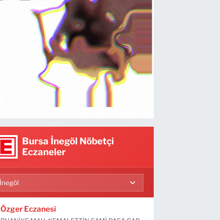
Bursa İnegöl Nöbetçi
Eczaneler
Özger Eczanesi