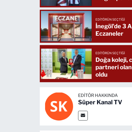
EDITÖRÜN SEÇTIĞI
İnegöl'de 3 
Eczaneler
EDITÖRÜN SEÇTIĞI
Doğa koleji,
partneri olan
oldu
EDITÖR HAKKINDA
Süper Kanal TV