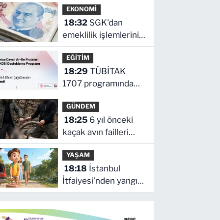
EKONOMİ
18:32
SGK'dan
emeklilik işlemlerini
kolaylaştıran yeni
EĞİTİM
adım daha!
18:29
TÜBİTAK
1707 programında
2026 yılı ilk dönem
GÜNDEM
sonuçları açıklandı
18:25
6 yıl önceki
kaçak avın failleri
tespit edildi!
YAŞAM
18:18
İstanbul
İtfaiyesi'nden yangın
riskine karşı videolu
uyarı