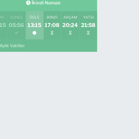
İkindi Namazı
AK
GÜNEŞ
ÖĞLE
İKINDI
AKŞAM
YATSI
15
05:56
13:15
17:08
20:24
21:58
Aylık Vakitler