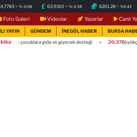
4,7783
63,9310
6201.28
%
-0.08
%
-0.38
%
0.42
Foto Galeri
Videolar
Yazarlar
Canlı Y
LI YAYIN
GÜNDEM
İNEGÖL HABER
BURSA HAB
kika
lara gıda ve giyecek desteği
20:37
Büyükçekmece sahilind