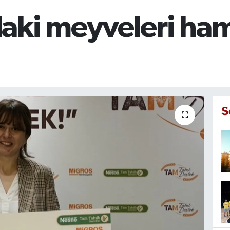
daki meyveleri h
S