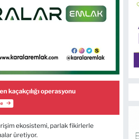
en kaçakçılığı operasyonu
le
rişim ekosistemi, parlak fikirlerle
lar üretiyor.