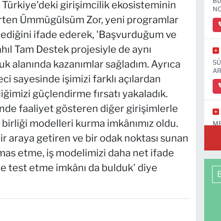
BU
i. Türkiye'deki girişimcilik ekosisteminin
NO
rten Ümmügülsüm Zor, yeni programlar
eklediğini ifade ederek, 'Başvurduğum ve
hıl Tam Destek projesiyle de aynı
k alanında kazanımlar sağladım. Ayrıca
SÜ
AR
i sayesinde işimizi farklı açılardan
iğimizi güçlendirme fırsatı yakaladık.
nde faaliyet gösteren diğer girişimlerle
ş birliği modelleri kurma imkânımız oldu.
ME
 bir araya getiren ve bir odak noktası sunan
emas etme, iş modelimizi daha net ifade
e test etme imkânı da bulduk' diye