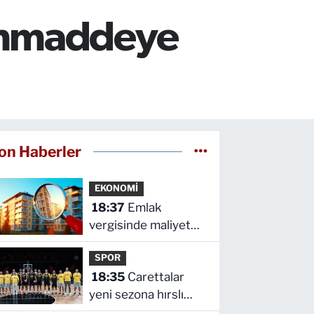
ammaddeye
on Haberler
EKONOMİ
18:37
Emlak
vergisinde maliyet
bedelleri güncellendi!
SPOR
18:35
Carettalar
yeni sezona hırslı
başladı