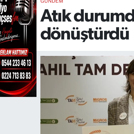
GÜNDEM
Atık durum
TEKNOLOJİ
CANLI DİNLE
dönüştürdü
RESMİ İLANLAR
Gencsesfm Canlı Dinle