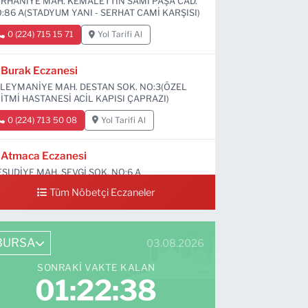
RHANİYE MAH. KEMALETTİN SAMİ PAŞA CAD.
:86 A(STADYUM YANI - SERHAT CAMİ KARŞISI)
0 (224) 715 15 71
Yol Tarifi Al
Burak Eczanesi
LEYMANİYE MAH. DESTAN SOK. NO:3(ÖZEL
İTMİ HASTANESİ ACİL KAPISI ÇAPRAZI)
0 (224) 713 50 08
Yol Tarifi Al
Atmaca Eczanesi
SUDİYE MAH. SEVGİ SOK. NO:6 A
Tüm Nöbetçi Eczaneler
0 (224) 711 04 24
Yol Tarifi Al
BURSA
03.08.2026
SONRAKI VAKTE KALAN
01:22:37