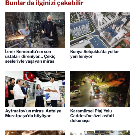
Bunlar da ilginizi çekebilir
İzmir Kemeraltı'nın son
Konya Selçuklu'da yollar
ustaları direniyor... Çekiç
yenileniyor
sesleriyle yaşayan miras
Aytmatov'un mirası Antalya
Karamürsel Plaj Yolu
Muratpaşa'da büyüyor
Caddesi'ne özel asfalt
dokunuşu