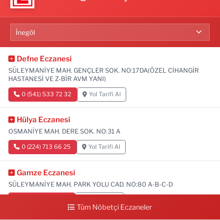
Defne Eczanesi
SÜLEYMANİYE MAH. GENÇLER SOK. NO:17DA(ÖZEL CİHANGİR
HASTANESİ VE Z-BİR AVM YANI)
0 (541) 533 72 32
Yol Tarifi Al
Hülya Eczanesi
OSMANİYE MAH. DERE SOK. NO:31 A
0 (224) 713 66 25
Yol Tarifi Al
Gamze Eczanesi
SÜLEYMANİYE MAH. PARK YOLU CAD. NO:80 A-B-C-D
0 (224) 713 01 91
Yol Tarifi Al
Tüm Nöbetçi Eczaneler