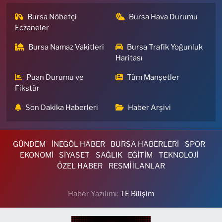
Bursa Nöbetçi
Bursa Hava Durumu
Eczaneler
Bursa Namaz Vakitleri
Bursa Trafik Yoğunluk
Haritası
Puan Durumu ve
Tüm Manşetler
Fikstür
Son Dakika Haberleri
Haber Arşivi
GÜNDEM
İNEGÖL HABER
BURSA HABERLERİ
SPOR
EKONOMİ
SİYASET
SAĞLIK
EĞİTİM
TEKNOLOJİ
ÖZEL HABER
RESMİ İLANLAR
Haber Yazılımı:
TE Bilişim