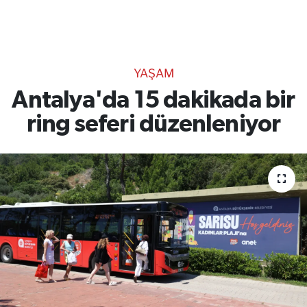
TEKNOLOJİ
CANLI DİNLE
YAŞAM
RESMİ İLANLAR
Antalya'da 15 dakikada bir
ring seferi düzenleniyor
Gencsesfm Canlı Dinle