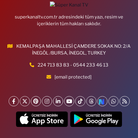
superkanaltv.com.tr adresindeki tüm yazı, resim ve
içeriklerin tüm hakları saklıdır.
KEMALPAŞA MAHALLESİ ÇAMDERE SOKAK NO: 2/A
İNEGÖL /BURSA, İNEGOL, TURKEY
224 713 83 83 - 0544 233 46 13
[email protected]