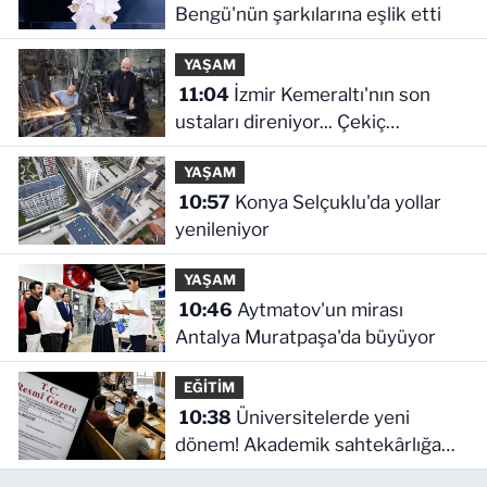
Bengü'nün şarkılarına eşlik etti
YAŞAM
11:04
İzmir Kemeraltı'nın son
ustaları direniyor... Çekiç
sesleriyle yaşayan miras
YAŞAM
10:57
Konya Selçuklu'da yollar
yenileniyor
YAŞAM
10:46
Aytmatov'un mirası
Antalya Muratpaşa'da büyüyor
EĞİTİM
10:38
Üniversitelerde yeni
dönem! Akademik sahtekârlığa
hapis, öğrencilere dönüş yolu