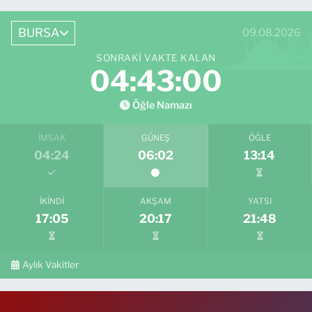
BURSA
09.08.2026
SONRAKI VAKTE KALAN
04:42:59
Öğle Namazı
İMSAK
GÜNEŞ
ÖĞLE
04:24
06:02
13:14
İKINDI
AKŞAM
YATSI
17:05
20:17
21:48
Aylık Vakitler