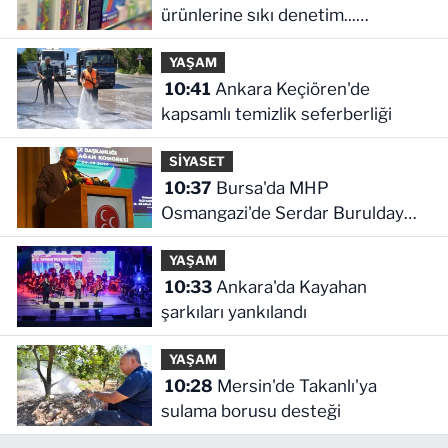
ürünlerine sıkı denetim...
Güvensiz ürünler toplatılacak!
YAŞAM
10:41
Ankara Keçiören'de
kapsamlı temizlik seferberliği
SİYASET
10:37
Bursa'da MHP
Osmangazi'de Serdar Burulday
dönemi
YAŞAM
10:33
Ankara'da Kayahan
şarkıları yankılandı
YAŞAM
10:28
Mersin'de Takanlı'ya
sulama borusu desteği