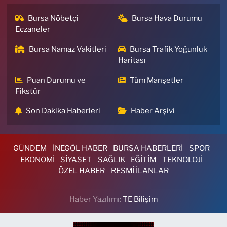
Bursa Nöbetçi
Bursa Hava Durumu
Eczaneler
Bursa Namaz Vakitleri
Bursa Trafik Yoğunluk
Haritası
Puan Durumu ve
Tüm Manşetler
Fikstür
Son Dakika Haberleri
Haber Arşivi
GÜNDEM
İNEGÖL HABER
BURSA HABERLERİ
SPOR
EKONOMİ
SİYASET
SAĞLIK
EĞİTİM
TEKNOLOJİ
ÖZEL HABER
RESMİ İLANLAR
Haber Yazılımı:
TE Bilişim