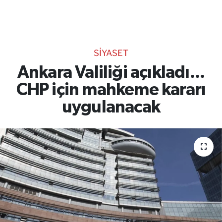
TEKNOLOJİ
CANLI DİNLE
SİYASET
RESMİ İLANLAR
Ankara Valiliği açıkladı...
CHP için mahkeme kararı
Gencsesfm Canlı Dinle
uygulanacak