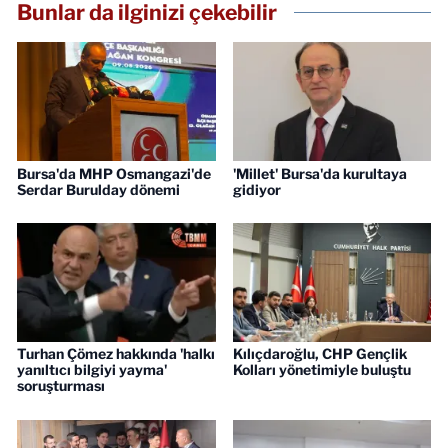
Bunlar da ilginizi çekebilir
Bursa'da MHP Osmangazi'de
'Millet' Bursa'da kurultaya
Serdar Burulday dönemi
gidiyor
Turhan Çömez hakkında 'halkı
Kılıçdaroğlu, CHP Gençlik
yanıltıcı bilgiyi yayma'
Kolları yönetimiyle buluştu
soruşturması