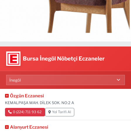
Bursa İnegöl Nöbetçi Eczaneler
Özgün Eczanesi
KEMALPAŞA MAH. DİLEK SOK. NO:2 A
0 (224) 711 93 62
Yol Tarifi Al
Alanyurt Eczanesi