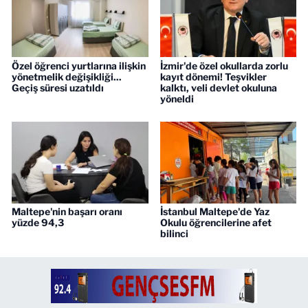
Özel öğrenci yurtlarına ilişkin
İzmir'de özel okullarda zorlu
yönetmelik değişikliği...
kayıt dönemi! Teşvikler
Geçiş süresi uzatıldı
kalktı, veli devlet okuluna
yöneldi
Maltepe'nin başarı oranı
İstanbul Maltepe'de Yaz
yüzde 94,3
Okulu öğrencilerine afet
bilinci