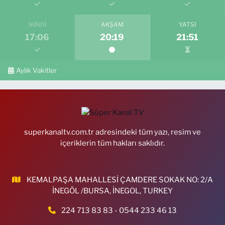
İKINDI
AKŞAM
YATSI
17:06
20:19
21:51
Aylık Vakitler
superkanaltv.com.tr adresindeki tüm yazı, resim ve
içeriklerin tüm hakları saklıdır.
KEMALPAŞA MAHALLESİ ÇAMDERE SOKAK NO: 2/A
İNEGÖL /BURSA, İNEGOL, TURKEY
224 713 83 83 - 0544 233 46 13