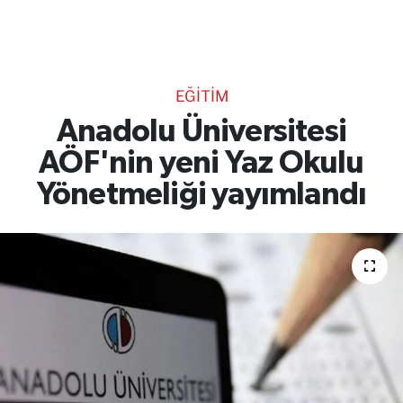
TEKNOLOJİ
CANLI DİNLE
EĞİTİM
RESMİ İLANLAR
Anadolu Üniversitesi
AÖF'nin yeni Yaz Okulu
Gencsesfm Canlı Dinle
Yönetmeliği yayımlandı