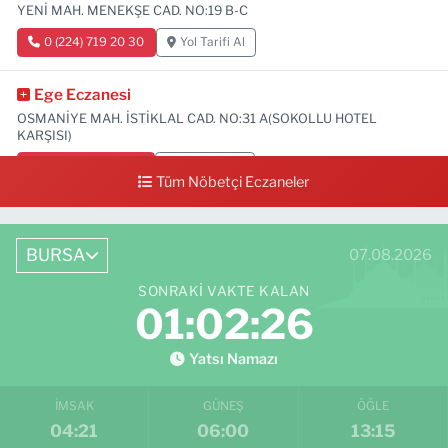
YENİ MAH. MENEKŞE CAD. NO:19 B-C
0 (224) 719 20 30
Yol Tarifi Al
Ege Eczanesi
OSMANİYE MAH. İSTİKLAL CAD. NO:31 A(SOKOLLU HOTEL
KARŞISI)
0 (224) 712 33 73
Yol Tarifi Al
Tüm Nöbetçi Eczaneler
BURSA
07.08.2026
SONRAKI VAKTE KALAN
01:02:25
Yatsı Namazı
İMSAK
GÜNEŞ
ÖĞLE
04:21
06:00
13:15