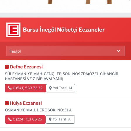
Bursa İnegöl Nöbetçi Eczaneler
Defne Eczanesi
SÜLEYMANİYE MAH. GENÇLER SOK. NO:17DA(ÖZEL CİHANGİR
HASTANESİ VE Z-BİR AVM YANI)
0 (541) 533 72 32
Yol Tarifi Al
Hülya Eczanesi
OSMANİYE MAH. DERE SOK. NO:31 A
0 (224) 713 66 25
Yol Tarifi Al