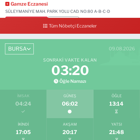
Gamze Eczanesi
SÜLEYMANİYE MAH. PARK YOLU CAD. NO:80 A-B-C-D
0 (224) 713 01 91
Yol Tarifi Al
Tüm Nöbetçi Eczaneler
BURSA
09.08.2026
SONRAKI VAKTE KALAN
03:19
Öğle Namazı
İMSAK
GÜNEŞ
ÖĞLE
04:24
06:02
13:14
İKINDI
AKŞAM
YATSI
17:05
20:17
21:48