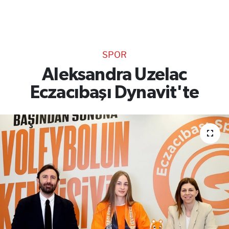
TEKNOLOJİ
CANLI DİNLE
SPOR
RESMİ İLANLAR
Aleksandra Uzelac
Eczacıbaşı Dynavit'te
Gencsesfm Canlı Dinle