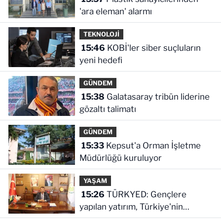
'ara eleman' alarmı
TEKNOLOJİ
15:46
KOBİ'ler siber suçluların
yeni hedefi
GÜNDEM
15:38
Galatasaray tribün liderine
gözaltı talimatı
GÜNDEM
15:33
Kepsut'a Orman İşletme
Müdürlüğü kuruluyor
YAŞAM
15:26
TÜRKYED: Gençlere
yapılan yatırım, Türkiye'nin
geleceğine yatırımdır