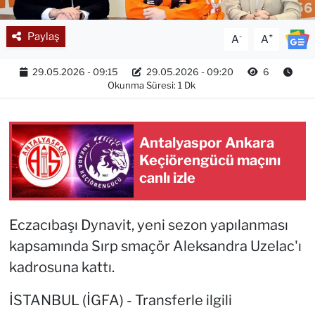
Paylaş
-
+
A
A
29.05.2026 - 09:15
29.05.2026 - 09:20
6
Okunma Süresi: 1 Dk
Antalyaspor Ankara
Keçiörengücü maçını
canlı izle
Eczacıbaşı Dynavit, yeni sezon yapılanması
kapsamında Sırp smaçör Aleksandra Uzelac'ı
kadrosuna kattı.
İSTANBUL (İGFA) - Transferle ilgili