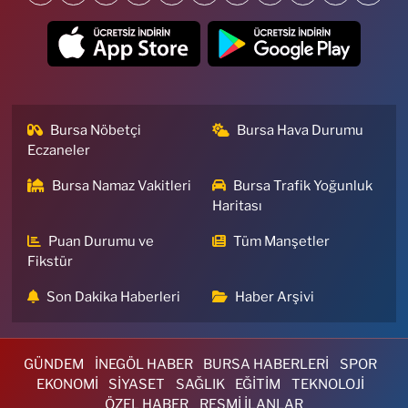
Bursa Nöbetçi
Bursa Hava Durumu
Eczaneler
Bursa Namaz Vakitleri
Bursa Trafik Yoğunluk
Haritası
Puan Durumu ve
Tüm Manşetler
Fikstür
Son Dakika Haberleri
Haber Arşivi
GÜNDEM
İNEGÖL HABER
BURSA HABERLERİ
SPOR
EKONOMİ
SİYASET
SAĞLIK
EĞİTİM
TEKNOLOJİ
ÖZEL HABER
RESMİ İLANLAR