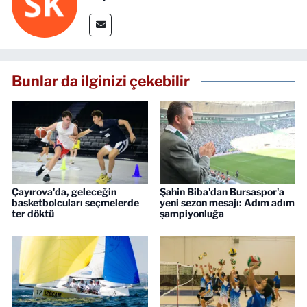
Bunlar da ilginizi çekebilir
Çayırova'da, geleceğin
Şahin Biba'dan Bursaspor'a
basketbolcuları seçmelerde
yeni sezon mesajı: Adım adım
ter döktü
şampiyonluğa