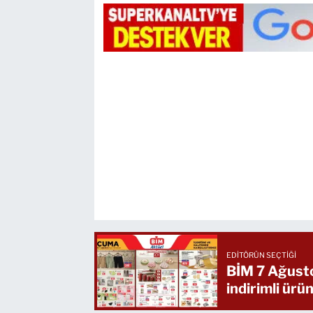
EDITÖRÜN SEÇTIĞI
BİM 7 Ağusto
indirimli ürün