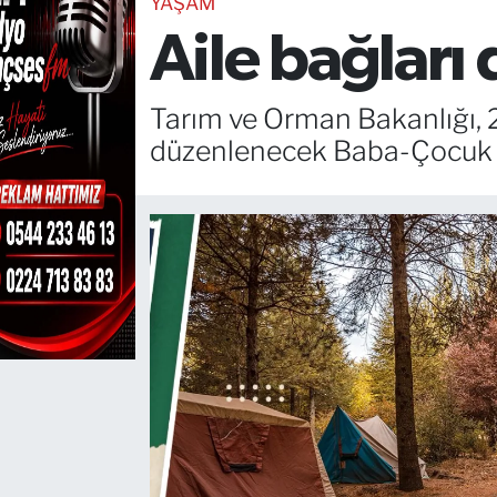
YAŞAM
Aile bağları
TEKNOLOJİ
CANLI DİNLE
Tarım ve Orman Bakanlığı, 
düzenlenecek Baba-Çocuk Do
RESMİ İLANLAR
Gencsesfm Canlı Dinle