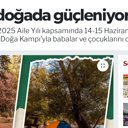
 doğada güçleniyo
2025 Aile Yılı kapsamında 14-15 Haziran
ğa Kampı’yla babalar ve çocuklarını d
S