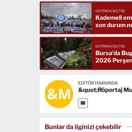
EDITÖRÜN SEÇTIĞI
Kademeli eme
son durum n
EDITÖRÜN SEÇTIĞI
Bursa’da Bug
2026 Perşe
EDITÖR HAKKINDA
&quot;Röportaj Mu
Bunlar da ilginizi çekebilir