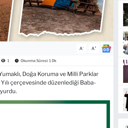
-
+
A
A
1
Okunma Süresi: 1 Dk
umaklı, Doğa Koruma ve Milli Parklar
Yılı çerçevesinde düzenlediği Baba-
uyurdu.