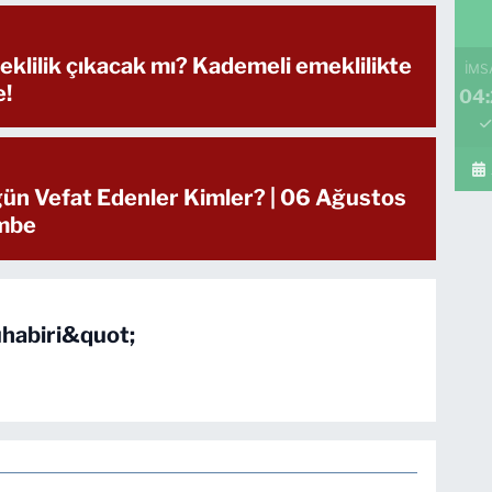
klilik çıkacak mı? Kademeli emeklilikte
İMS
e!
04:
ün Vefat Edenler Kimler? | 06 Ağustos
mbe
habiri&quot;