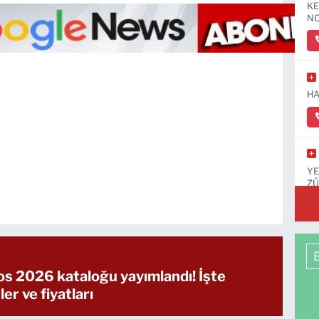
KE
NO
HA
YE
ZÜ
KA
s 2026 kataloğu yayımlandı! İşte
ler ve fiyatları