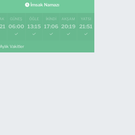
İmsak Namazı
AK
GÜNEŞ
ÖĞLE
İKINDI
AKŞAM
YATSI
21
06:00
13:15
17:06
20:19
21:51
Aylık Vakitler