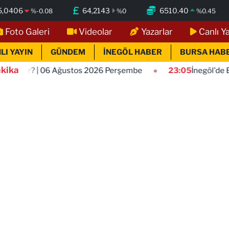
5,0406
64,2143
6510.40
%
-0.08
%
0
%
0.45
Foto Galeri
Videolar
Yazarlar
Canlı Y
LI YAYIN
GÜNDEM
İNEGÖL HABER
BURSA HAB
kika
 2026 Perşembe
23:05
İnegöl'de Bugün Kimler Vefat Etti