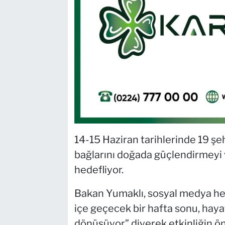
14-15 Haziran tarihlerinde 19 şe
bağlarını doğada güçlendirmeyi 
hedefliyor.
Bakan Yumaklı, sosyal medya hes
içe geçecek bir hafta sonu, hay
dönüşüyor” diyerek etkinliğin ö