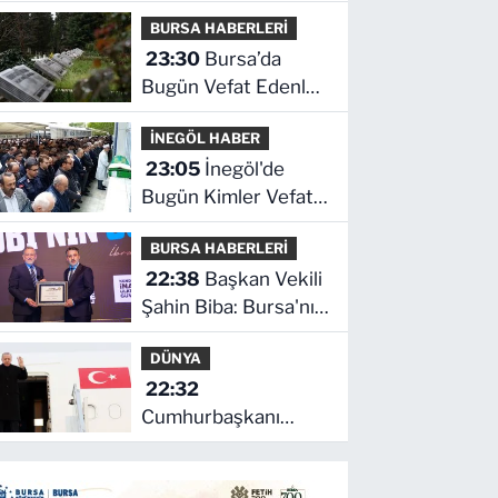
Kademeli emeklilikte
BURSA HABERLERİ
son durum ne!
23:30
Bursa’da
Bugün Vefat Edenler
Kimler? | 06 Ağustos
İNEGÖL HABER
2026 Perşembe
23:05
İnegöl'de
Bugün Kimler Vefat
Etti? | 06 Ağustos
BURSA HABERLERİ
2026 Perşembe
22:38
Başkan Vekili
Şahin Biba: Bursa'nın
geleceğini bütüncül
DÜNYA
anlayışla planlıyoruz
22:32
Cumhurbaşkanı
Erdoğan, Suudi
Arabistan yolcusu