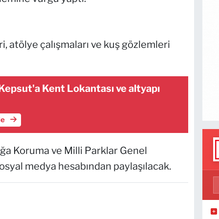
, atölye çalışmaları ve kuş gözlemleri
 Kepsut'a Kent Lokantası ve altyapı
le
oğa Koruma ve Milli Parklar Genel
sosyal medya hesabından paylaşılacak.