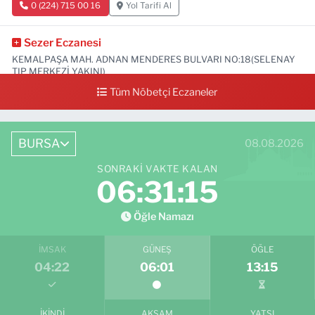
0 (224) 715 00 16
Yol Tarifi Al
Sezer Eczanesi
KEMALPAŞA MAH. ADNAN MENDERES BULVARI NO:18(SELENAY
TIP MERKEZİ YAKINI)
Tüm Nöbetçi Eczaneler
0 (224) 711 64 49
Yol Tarifi Al
BURSA
08.08.2026
SONRAKI VAKTE KALAN
06:31:14
Öğle Namazı
İMSAK
GÜNEŞ
ÖĞLE
04:22
06:01
13:15
İKINDI
AKŞAM
YATSI