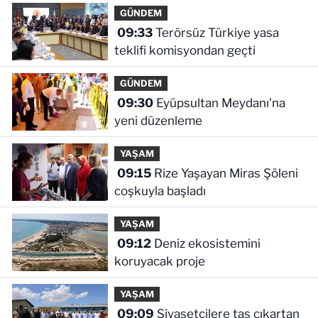
GÜNDEM
09:33
Terörsüz Türkiye yasa
teklifi komisyondan geçti
GÜNDEM
09:30
Eyüpsultan Meydanı'na
yeni düzenleme
YAŞAM
09:15
Rize Yaşayan Miras Şöleni
coşkuyla başladı
YAŞAM
09:12
Deniz ekosistemini
koruyacak proje
YAŞAM
09:09
Siyasetçilere taş çıkartan