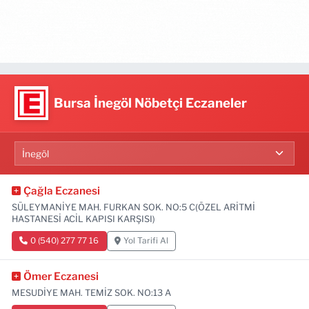
Bursa İnegöl Nöbetçi Eczaneler
Çağla Eczanesi
SÜLEYMANİYE MAH. FURKAN SOK. NO:5 C(ÖZEL ARİTMİ
HASTANESİ ACİL KAPISI KARŞISI)
0 (540) 277 77 16
Yol Tarifi Al
Ömer Eczanesi
MESUDİYE MAH. TEMİZ SOK. NO:13 A