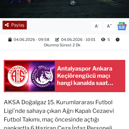
Paylaş
-
+
A
A
04.06.2026 - 09:58
04.06.2026 - 10:01
5
Okunma Süresi: 2 Dk
Antalyaspor Ankara
Keçiörengücü maçı
hangi kanalda saat
kaçta
AKSA Doğalgaz 15. Kurumlararası Futbol
Ligi'nde sahaya çıkan Ağrı Kapalı Cezaevi
Futbol Takımı, maç öncesinde açtığı
pankartla 6 Haziran Ceza İnfaz Personeli