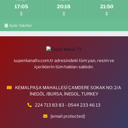
17:05
20:18
21:50
Aylık Vakitler
superkanaltv.com.tr adresindeki tüm yazı, resim ve
içeriklerin tüm hakları saklıdır.
KEMALPAŞA MAHALLESİ ÇAMDERE SOKAK NO: 2/A
İNEGÖL /BURSA, İNEGOL, TURKEY
224 713 83 83 - 0544 233 46 13
[email protected]