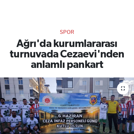
TEKNOLOJİ
CANLI DİNLE
SPOR
RESMİ İLANLAR
Ağrı'da kurumlararası
turnuvada Cezaevi'nden
Gencsesfm Canlı Dinle
anlamlı pankart