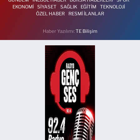
GÜNDEM
İNEGÖL HABER
BURSA HABERLERİ
SPOR
EKONOMİ
SİYASET
SAĞLIK
EĞİTİM
TEKNOLOJİ
ÖZEL HABER
RESMİ İLANLAR
Haber Yazılımı:
TE Bilişim