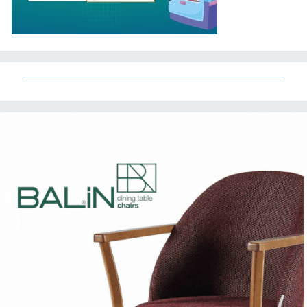
'ara eleman' alarmı