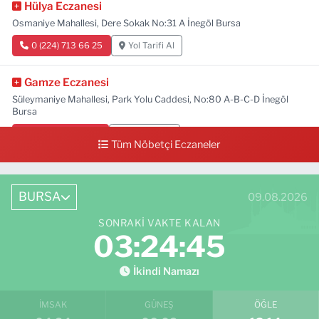
Hülya Eczanesi
Osmaniye Mahallesi, Dere Sokak No:31 A İnegöl Bursa
0 (224) 713 66 25
Yol Tarifi Al
Gamze Eczanesi
Süleymaniye Mahallesi, Park Yolu Caddesi, No:80 A-B-C-D İnegöl
Bursa
0 (224) 713 01 91
Yol Tarifi Al
Tüm Nöbetçi Eczaneler
BURSA
09.08.2026
SONRAKI VAKTE KALAN
03:24:43
İkindi Namazı
İMSAK
GÜNEŞ
ÖĞLE