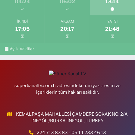
04:24
06:02
13:14
İKINDI
AKŞAM
YATSI
17:05
20:17
21:48
Aylık Vakitler
superkanaltv.com.tr adresindeki tüm yazı, resim ve
içeriklerin tüm hakları saklıdır.
KEMALPAŞA MAHALLESİ ÇAMDERE SOKAK NO: 2/A
İNEGÖL /BURSA, İNEGOL, TURKEY
224 713 83 83 - 0544 233 46 13