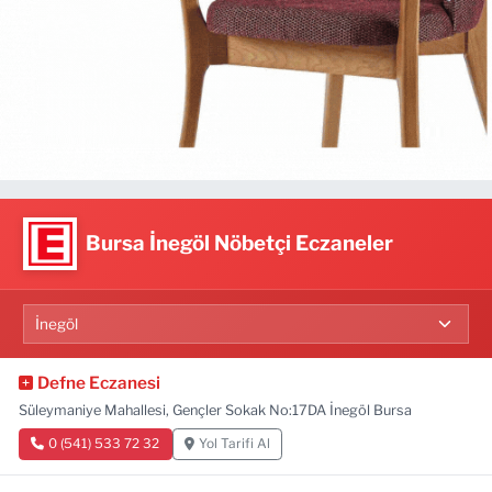
Bursa İnegöl Nöbetçi Eczaneler
Defne Eczanesi
Süleymaniye Mahallesi, Gençler Sokak No:17DA İnegöl Bursa
0 (541) 533 72 32
Yol Tarifi Al