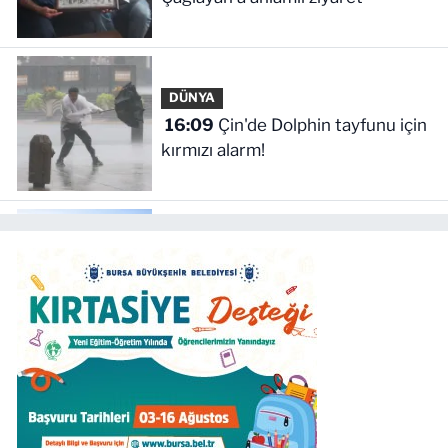
DÜNYA
16:09
Çin'de Dolphin tayfunu için
kırmızı alarm!
YAŞAM
16:04
Yöresel lezzetler
gastronomi sokağında
ziyaretçilerle buluşuyor
YAŞAM
15:57
Plastik sanayicilerinden