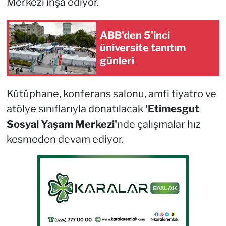
Merkezi inşa ediyor.
ABB'den 5'inci
üniversite tanıtım
günleri
Kütüphane, konferans salonu, amfi tiyatro ve
atölye sınıflarıyla donatılacak
'Etimesgut
Sosyal Yaşam Merkezi'
nde çalışmalar hız
kesmeden devam ediyor.