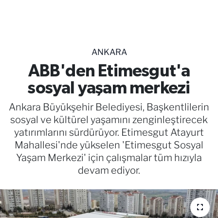
TEKNOLOJİ
CANLI DİNLE
ANKARA
RESMİ İLANLAR
ABB'den Etimesgut'a
sosyal yaşam merkezi
Gencsesfm Canlı Dinle
Ankara Büyükşehir Belediyesi, Başkentlilerin
sosyal ve kültürel yaşamını zenginleştirecek
yatırımlarını sürdürüyor. Etimesgut Atayurt
Mahallesi'nde yükselen 'Etimesgut Sosyal
Yaşam Merkezi' için çalışmalar tüm hızıyla
devam ediyor.