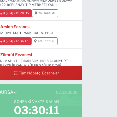
MALPAŞA MAH. ADNAN MENDERES BULVARI
:22 1(SELENAY TIP MERKEZİ YANI)
0 (224) 715 20 95
Yol Tarifi Al
Arslan Eczanesi
MİDİYE MAH. PARK CAD. NO:15 A
0 (224) 712 36 15
Yol Tarifi Al
Zümrüt Eczanesi
Nİ MAH. GÜLFİDAN SOK. NO:3(ALANYURT
BEYDE İBRAHİM SÜLEK SAĞLIK OCAĞI
RŞISI)
Tüm Nöbetçi Eczaneler
0 (531) 239 44 04
Yol Tarifi Al
BURSA
07.08.2026
SONRAKI VAKTE KALAN
03:30:09