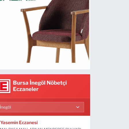
Bursa İnegöl Nöbetçi
Eczaneler
Yasemin Eczanesi