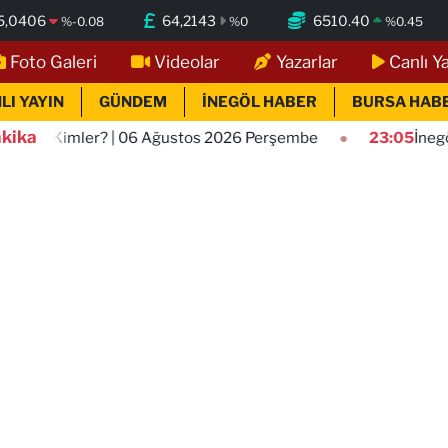
5,0406
64,2143
6510.40
%
-0.08
%
0
%
0.45
Foto Galeri
Videolar
Yazarlar
Canlı Y
LI YAYIN
GÜNDEM
İNEGÖL HABER
BURSA HAB
kika
 Ağustos 2026 Perşembe
23:05
İnegöl'de Bugün Kimler Ve