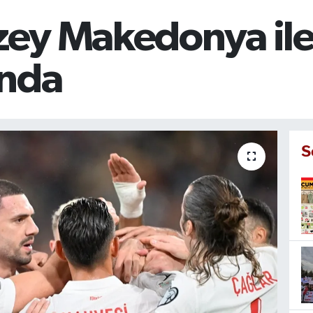
uzey Makedonya ile 
ında
S