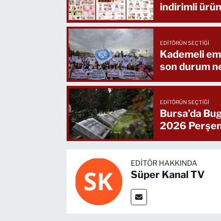
indirimli ürün
EDITÖRÜN SEÇTIĞI
Kademeli eme
son durum n
EDITÖRÜN SEÇTIĞI
Bursa’da Bug
2026 Perşe
EDITÖR HAKKINDA
Süper Kanal TV