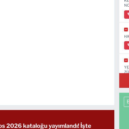
KE
NO
HA
YE
ZÜ
KA
s 2026 kataloğu yayımlandı! İşte