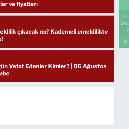
ler ve fiyatları
İMS
04:
klilik çıkacak mı? Kademeli emeklilikte
e!
ün Vefat Edenler Kimler? | 06 Ağustos
mbe