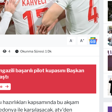
-
+
A
A
4
Okunma Süresi: 1 Dk
azili başarılı pilot kupasını Başkan
aştı
le
ı hazırlıkları kapsamında bu akşam
donya ile karşılaşacak. atv'den