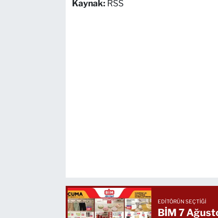
Kaynak:
RSS
EDITÖRÜN SEÇTIĞI
BİM 7 Ağusto