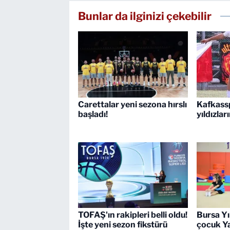
Bunlar da ilginizi çekebilir
Carettalar yeni sezona hırslı
Kafkass
başladı!
yıldızlar
TOFAŞ'ın rakipleri belli oldu!
Bursa Yı
İşte yeni sezon fikstürü
çocuk Ya