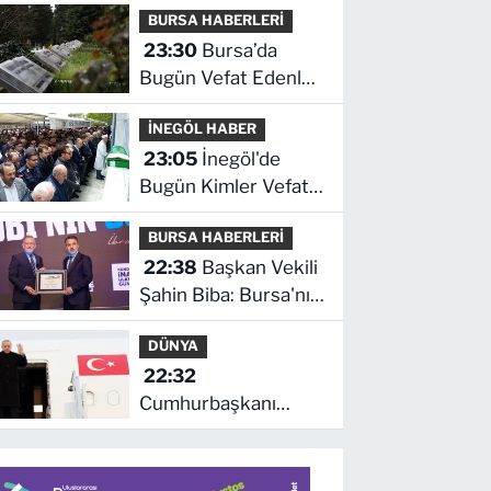
BURSA HABERLERİ
son durum ne!
23:30
Bursa’da
Bugün Vefat Edenler
Kimler? | 06 Ağustos
İNEGÖL HABER
2026 Perşembe
23:05
İnegöl'de
Bugün Kimler Vefat
Etti? | 06 Ağustos
BURSA HABERLERİ
2026 Perşembe
22:38
Başkan Vekili
Şahin Biba: Bursa'nın
geleceğini bütüncül
DÜNYA
anlayışla planlıyoruz
22:32
Cumhurbaşkanı
Erdoğan, Suudi
Arabistan yolcusu