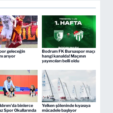
por geleceğin
Bodrum FK Bursaspor maçı
ını arıyor
hangi kanalda! Maçının
yayıncıları belli oldu
ldırım'da binlerce
Yelken şöleninde kıyasıya
z Spor Okullarında
mücadele başlıyor