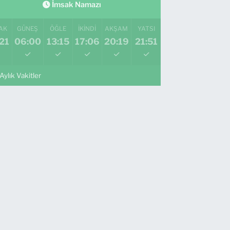
İmsak Namazı
AK
GÜNEŞ
ÖĞLE
İKINDI
AKŞAM
YATSI
21
06:00
13:15
17:06
20:19
21:51
Aylık Vakitler