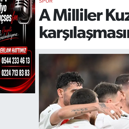
SPOR
A Milliler K
TEKNOLOJİ
CANLI DİNLE
karşılaşmas
RESMİ İLANLAR
Gencsesfm Canlı Dinle