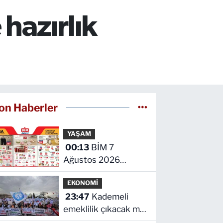
hazırlık
on Haberler
YAŞAM
00:13
BİM 7
Ağustos 2026
kataloğu yayımlandı!
EKONOMİ
İşte indirimli ürünler
23:47
Kademeli
ve fiyatları
emeklilik çıkacak mı?
Kademeli emeklilikte