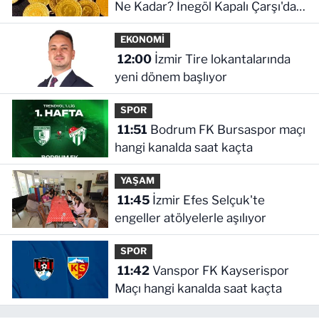
Ne Kadar? İnegöl Kapalı Çarşı'da
Altın Ne Kadar?
EKONOMİ
12:00
İzmir Tire lokantalarında
yeni dönem başlıyor
SPOR
11:51
Bodrum FK Bursaspor maçı
hangi kanalda saat kaçta
YAŞAM
11:45
İzmir Efes Selçuk'te
engeller atölyelerle aşılıyor
SPOR
11:42
Vanspor FK Kayserispor
Maçı hangi kanalda saat kaçta