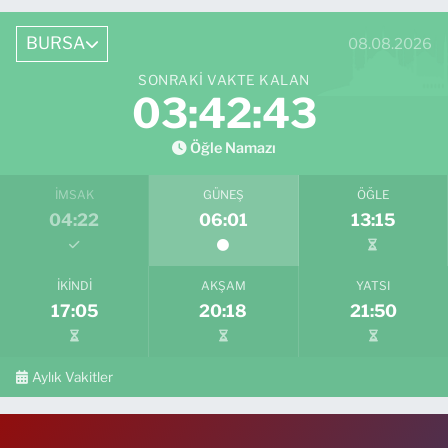
BURSA
08.08.2026
SONRAKI VAKTE KALAN
03:42:41
Öğle Namazı
İMSAK
GÜNEŞ
ÖĞLE
04:22
06:01
13:15
İKINDI
AKŞAM
YATSI
17:05
20:18
21:50
Aylık Vakitler