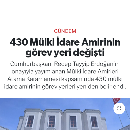
TEKNOLOJİ
CANLI DİNLE
GÜNDEM
RESMİ İLANLAR
430 Mülki İdare Amirinin
görev yeri değişti
Gencsesfm Canlı Dinle
Cumhurbaşkanı Recep Tayyip Erdoğan'ın
onayıyla yayımlanan Mülki İdare Amirleri
Atama Kararnamesi kapsamında 430 mülki
idare amirinin görev yerleri yeniden belirlendi.