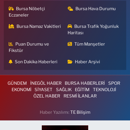
Bursa Nöbetçi
Bursa Hava Durumu
Eczaneler
Bursa Namaz Vakitleri
Bursa Trafik Yoğunluk
Haritası
Puan Durumu ve
Tüm Manşetler
Fikstür
Son Dakika Haberleri
Haber Arşivi
GÜNDEM
İNEGÖL HABER
BURSA HABERLERİ
SPOR
EKONOMİ
SİYASET
SAĞLIK
EĞİTİM
TEKNOLOJİ
ÖZEL HABER
RESMİ İLANLAR
Haber Yazılımı:
TE Bilişim