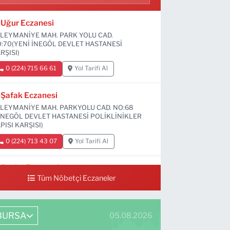
Uğur Eczanesi
LEYMANİYE MAH. PARK YOLU CAD.
:70(YENİ İNEGÖL DEVLET HASTANESİ
RŞISI)
0 (224) 715 66 61
Yol Tarifi Al
Şafak Eczanesi
LEYMANİYE MAH. PARKYOLU CAD. NO:68
İNEGÖL DEVLET HASTANESİ POLİKLİNİKLER
PISI KARŞISI)
0 (224) 713 43 07
Yol Tarifi Al
Sevim Eczanesi
Tüm Nöbetçi Eczaneler
MANİYE MAH. 6 EYLÜL CAD. NO:12 A(GRAND
Vİ DÜĞÜN SALONU ALTI)
0 (552) 829 22 16
Yol Tarifi Al
BURSA
05.08.2026