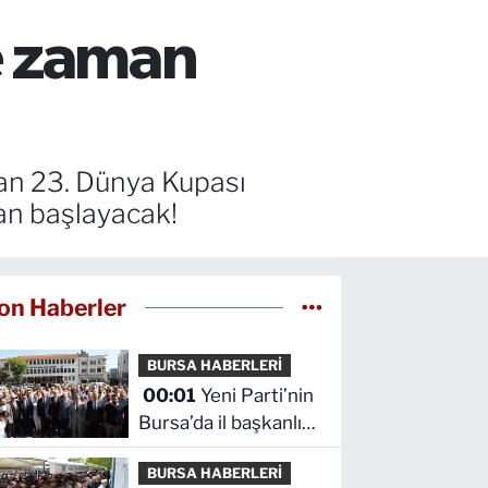
e zaman
lan 23. Dünya Kupası
an başlayacak!
on Haberler
BURSA HABERLERİ
00:01
Yeni Parti’nin
Bursa’da il başkanlığı
ve yönetim kurulu
BURSA HABERLERİ
belli oldu