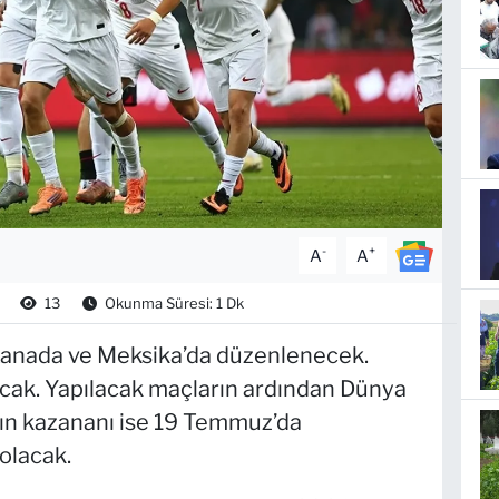
-
+
A
A
13
Okunma Süresi: 1 Dk
Kanada ve Meksika’da düzenlenecek.
lacak. Yapılacak maçların ardından Dünya
ın kazananı ise 19 Temmuz’da
olacak.