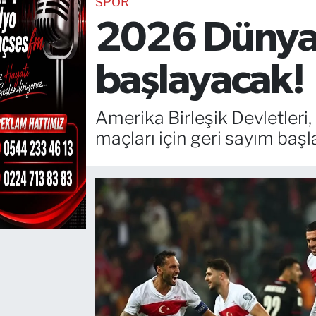
SPOR
2026 Dünya 
TEKNOLOJİ
CANLI DİNLE
başlayacak!
RESMİ İLANLAR
Amerika Birleşik Devletler
Gencsesfm Canlı Dinle
maçları için geri sayım ba