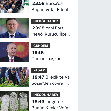
23:58
Bursa’da
Bugün Vefat Edenler
Kimler? | 05 Ağustos
İNEGÖL HABER
2026 Çarşamba
23:28
Yeni Parti
İnegöl Kurucu İlçe
Başkanı Erkan
GÜNDEM
Dönmez Oldu
19:15
Cumhurbaşkanı
Erdoğan'dan
YAŞAM
'Terörsüz Türkiye'
18:47
Bilecik'te Vali
mesajı
Sözer'den coğrafi
işaretli Kamber
İNEGÖL HABER
Biberi hasadı
18:43
İnegöl'de
Bugün Kimler Vefat