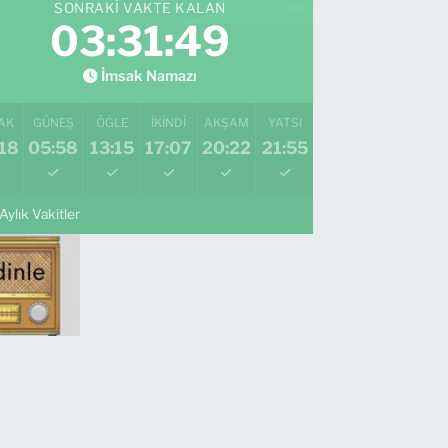
SONRAKI VAKTE KALAN
03:31:48
İmsak Namazı
AK
GÜNEŞ
ÖĞLE
İKINDI
AKŞAM
YATSI
18
05:58
13:15
17:07
20:22
21:55
Aylık Vakitler