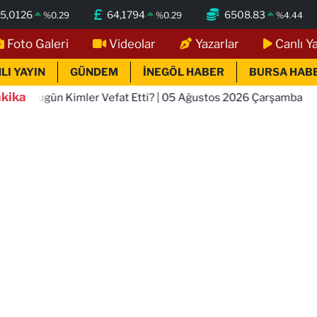
5,0126
64,1794
6508.83
%
0.29
%
0.29
%
4.44
Foto Galeri
Videolar
Yazarlar
Canlı Y
LI YAYIN
GÜNDEM
İNEGÖL HABER
BURSA HAB
kika
Kimler Vefat Etti? | 05 Ağustos 2026 Çarşamba
18:41
TOF