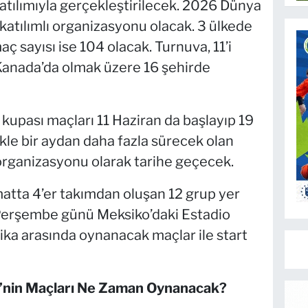
tılımıyla gerçekleştirilecek. 2026 Dünya
katılımlı organizasyonu olacak. 3 ülkede
sayısı ise 104 olacak. Turnuva, 11’i
 Kanada’da olmak üzere 16 şehirde
upası maçları 11 Haziran da başlayıp 19
le bir aydan daha fazla sürecek olan
organizasyonu olarak tarihe geçecek.
tta 4’er takımdan oluşan 12 grup yer
n Perşembe günü Meksiko’daki Estadio
ika arasında oynanacak maçlar ile start
’nin Maçları Ne Zaman Oynanacak?