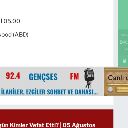
İ 05.00
wood (ABD)
İMS
04:
gün Kimler Vefat Etti? | 05 Ağustos