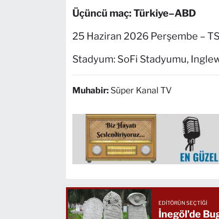
Üçüncü maç: Türkiye–ABD
25 Haziran 2026 Perşembe – TS
Stadyum: SoFi Stadyumu, Ingle
Muhabir:
Süper Kanal TV
EDITÖRÜN SEÇTIĞI
İnegöl'de Bu